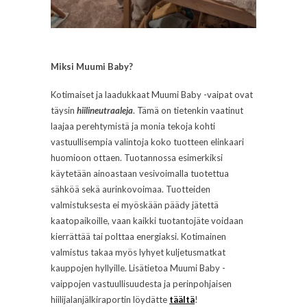
Miksi Muumi Baby?
Kotimaiset ja laadukkaat Muumi Baby -vaipat ovat
täysin
hiilineutraaleja
. Tämä on tietenkin vaatinut
laajaa perehtymistä ja monia tekoja kohti
vastuullisempia valintoja koko tuotteen elinkaari
huomioon ottaen. Tuotannossa esimerkiksi
käytetään ainoastaan vesivoimalla tuotettua
sähköä sekä aurinkovoimaa. Tuotteiden
valmistuksesta ei myöskään päädy jätettä
kaatopaikoille, vaan kaikki tuotantojäte voidaan
kierrättää tai polttaa energiaksi. Kotimainen
valmistus takaa myös lyhyet kuljetusmatkat
kauppojen hyllyille. Lisätietoa Muumi Baby -
vaippojen vastuullisuudesta ja perinpohjaisen
hiilijalanjälkiraportin löydätte
täältä
!