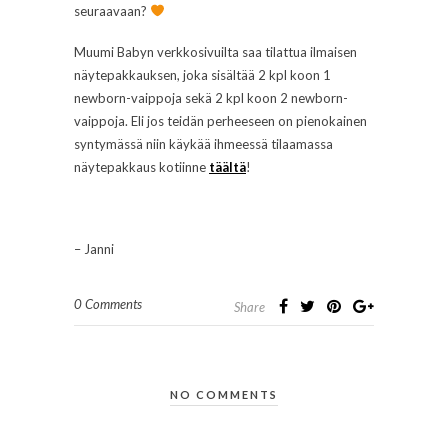
seuraavaan?
Muumi Babyn verkkosivuilta saa tilattua ilmaisen
näytepakkauksen, joka sisältää 2 kpl koon 1
newborn-vaippoja sekä 2 kpl koon 2 newborn-
vaippoja. Eli jos teidän perheeseen on pienokainen
syntymässä niin käykää ihmeessä tilaamassa
näytepakkaus kotiinne
täältä
!
– Janni
0 Comments
Share
NO COMMENTS