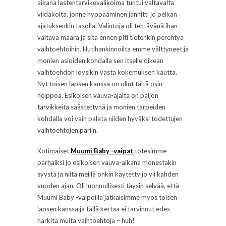
aikana lastentarvikevalikoima tuntui valtavalta
viidakolta, jonne hyppääminen jännitti jo pelkän
ajatuksenkin tasolla. Valintoja oli tehtävänä ihan
valtava määrä ja sitä ennen piti tietenkin perehtyä
vaihtoehtoihin. Hutihankinnoilta emme välttyneet ja
monien asioiden kohdalla sen itselle oikean
vaihtoehdon löysikin vasta kokemuksen kautta.
Nyt toisen lapsen kanssa on ollut tältä osin
helppoa. Esikoisen vauva-ajalta on paljon
tarvikkeita säästettynä ja monien tarpeiden
kohdalla voi vain palata niiden hyväksi todettujen
vaihtoehtojen pariin.
Kotimaiset
Muumi Baby -vaipat
totesimme
parhaiksi jo esikoisen vauva-aikana monestakin
syystä ja niitä meillä onkin käytetty jo yli kahden
vuoden ajan. Oli luonnollisesti täysin selvää, että
Muumi Baby -vaipoilla jatkaisimme myös toisen
lapsen kanssa ja tällä kertaa ei tarvinnut edes
harkita muita vaihtoehtoja – huh!