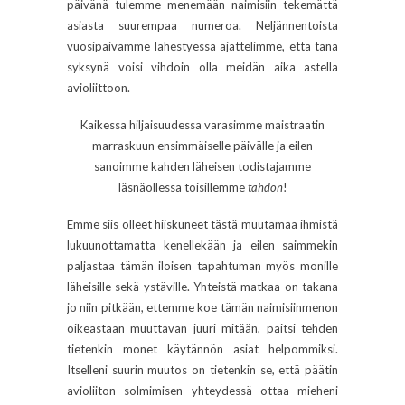
päivänä tulemme menemään naimisiin tekemättä
asiasta suurempaa numeroa. Neljännentoista
vuosipäivämme lähestyessä ajattelimme, että tänä
syksynä voisi vihdoin olla meidän aika astella
avioliittoon.
Kaikessa hiljaisuudessa varasimme maistraatin
marraskuun ensimmäiselle päivälle ja eilen
sanoimme kahden läheisen todistajamme
läsnäollessa toisillemme
tahdon
!
Emme siis olleet hiiskuneet tästä muutamaa ihmistä
lukuunottamatta kenellekään ja eilen saimmekin
paljastaa tämän iloisen tapahtuman myös monille
läheisille sekä ystäville. Yhteistä matkaa on takana
jo niin pitkään, ettemme koe tämän naimisiinmenon
oikeastaan muuttavan juuri mitään, paitsi tehden
tietenkin monet käytännön asiat helpommiksi.
Itselleni suurin muutos on tietenkin se, että päätin
avioliiton solmimisen yhteydessä ottaa mieheni