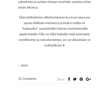
sukunimen ja uuteen nimeen totuttelu saattaa ottaa
oman aikansa.
Eilen juhlistimme vihkimistämme hyvässä seurassa
upean illallisen merkeissä ja lisäksi meillä on
”häämatka” suunnitteilla hieman myöhemmälle
ajankohdalle. Fiilis on tällä hetkellä vielä entistäkin
onnellisempi ja rakastuneempi, jos se ylipäätään on
mahdollista! ♥
– Janni
10 Comments
Share