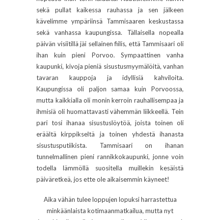
sekä pullat kaikessa rauhassa ja sen jälkeen
kävelimme ympäriinsä Tammisaaren keskustassa
sekä vanhassa kaupungissa. Tällaisella nopealla
päivän visiitillä jäi sellainen fiilis, että Tammisaari oli
ihan kuin pieni Porvoo. Sympaattinen vanha
kaupunki, kivoja pieniä sisustusmyymälöitä, vanhan
tavaran kauppoja ja idyllisiä kahviloita.
Kaupungissa oli paljon samaa kuin Porvoossa,
mutta kaikkialla oli monin kerroin rauhallisempaa ja
ihmisiä oli huomattavasti vähemmän liikkeellä. Tein
pari tosi ihanaa sisustuslöytöä, joista toinen oli
eräältä kirppikseltä ja toinen yhdestä ihanasta
sisustusputiikista. Tammisaari on ihanan
tunnelmallinen pieni rannikkokaupunki, jonne voin
todella lämmöllä suositella muillekin kesäistä
päiväretkeä, jos ette ole aikaisemmin käyneet!
Aika vähän tulee loppujen lopuksi harrastettua
minkäänlaista kotimaanmatkailua, mutta nyt