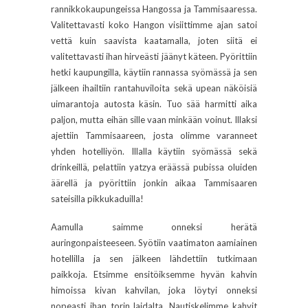
rannikkokaupungeissa Hangossa ja Tammisaaressa.
Valitettavasti koko Hangon visiittimme ajan satoi
vettä kuin saavista kaatamalla, joten siitä ei
valitettavasti ihan hirveästi jäänyt käteen. Pyörittiin
hetki kaupungilla, käytiin rannassa syömässä ja sen
jälkeen ihailtiin rantahuviloita sekä upean näköisiä
uimarantoja autosta käsin. Tuo sää harmitti aika
paljon, mutta eihän sille vaan minkään voinut. Illaksi
ajettiin Tammisaareen, josta olimme varanneet
yhden hotelliyön. Illalla käytiin syömässä sekä
drinkeillä, pelattiin yatzya eräässä pubissa oluiden
äärellä ja pyörittiin jonkin aikaa Tammisaaren
sateisilla pikkukaduilla!
Aamulla saimme onneksi herätä
auringonpaisteeseen. Syötiin vaatimaton aamiainen
hotellilla ja sen jälkeen lähdettiin tutkimaan
paikkoja. Etsimme ensitöiksemme hyvän kahvin
himoissa kivan kahvilan, joka löytyi onneksi
nopeasti ihan torin laidalta. Nautiskelimme kahvit