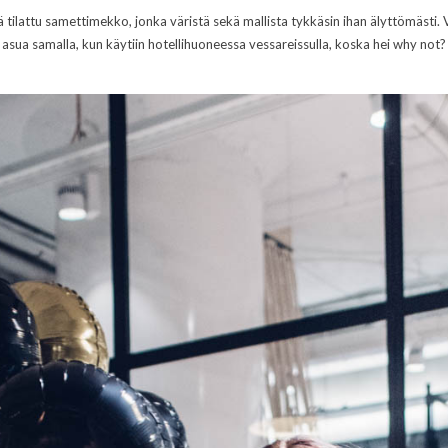
tä tilattu samettimekko, jonka väristä sekä mallista tykkäsin ihan älyttömästi. 
asua samalla, kun käytiin hotellihuoneessa vessareissulla, koska hei why not?