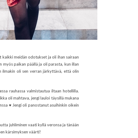
ät kaikki meidän odotukset ja oli ihan sairaan
in myös paikan päällä ja oli parasta, kun illan
ilmakin oli sen verran järkyttävä, että olin
ssa rauhassa valmistautua iltaan hotellilla.
kka oli mahtava, jengi lauloi täysillä mukana
nssa ♥ Jengi oli panostanut asuihinkin oikein
 mutta juhliminen vaati kyllä veronsa ja tänään
isen kärsimyksen väärti!