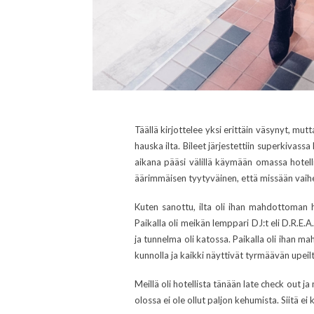
Täällä kirjottelee yksi erittäin väsynyt, mut
hauska ilta. Bileet järjestettiin superkivassa
aikana pääsi välillä käymään omassa hotelli
äärimmäisen tyytyväinen, että missään vaihee
Kuten sanottu, ilta oli ihan mahdottoman ha
Paikalla oli meikän lemppari DJ:t eli D.R.E.
ja tunnelma oli katossa. Paikalla oli ihan m
kunnolla ja kaikki näyttivät tyrmäävän upeil
Meillä oli hotellista tänään late check out ja
olossa ei ole ollut paljon kehumista. Siitä e