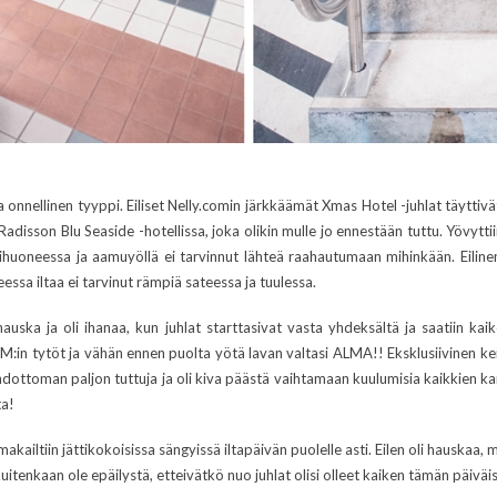
ta onnellinen tyyppi. Eiliset Nelly.comin järkkäämät Xmas Hotel -juhlat täyttiv
 Radisson Blu Seaside -hotellissa, joka olikin mulle jo ennestään tuttu. Yövytti
huoneessa ja aamuyöllä ei tarvinnut lähteä raahautumaan mihinkään. Eilinen 
ssa iltaa ei tarvinut rämpiä sateessa ja tuulessa.
uska ja oli ihanaa, kun juhlat starttasivat vasta yhdeksältä ja saatiin kaike
A.M:in tytöt ja vähän ennen puolta yötä lavan valtasi ALMA!! Eksklusiivinen kei
ahdottoman paljon tuttuja ja oli kiva päästä vaihtamaan kuulumisia kaikkien ka
ta!
 makailtiin jättikokoisissa sängyissä iltapäivän puolelle asti. Eilen oli hauskaa,
i kuitenkaan ole epäilystä, etteivätkö nuo juhlat olisi olleet kaiken tämän päivä