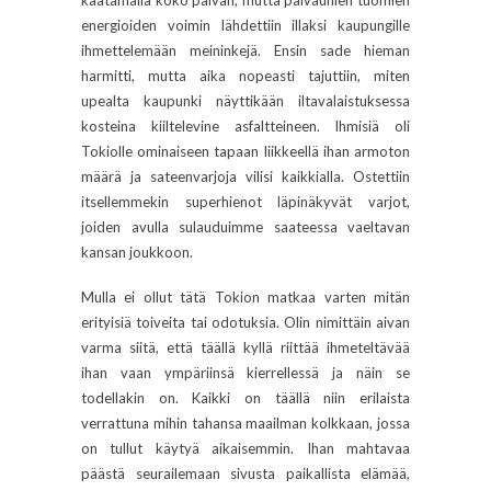
kaatamalla koko päivän, mutta päiväunien tuomien
energioiden voimin lähdettiin illaksi kaupungille
ihmettelemään meininkejä. Ensin sade hieman
harmitti, mutta aika nopeasti tajuttiin, miten
upealta kaupunki näyttikään iltavalaistuksessa
kosteina kiiltelevine asfaltteineen. Ihmisiä oli
Tokiolle ominaiseen tapaan liikkeellä ihan armoton
määrä ja sateenvarjoja vilisi kaikkialla. Ostettiin
itsellemmekin superhienot läpinäkyvät varjot,
joiden avulla sulauduimme saateessa vaeltavan
kansan joukkoon.
Mulla ei ollut tätä Tokion matkaa varten mitän
erityisiä toiveita tai odotuksia. Olin nimittäin aivan
varma siitä, että täällä kyllä riittää ihmeteltävää
ihan vaan ympäriinsä kierrellessä ja näin se
todellakin on. Kaikki on täällä niin erilaista
verrattuna mihin tahansa maailman kolkkaan, jossa
on tullut käytyä aikaisemmin. Ihan mahtavaa
päästä seurailemaan sivusta paikallista elämää,