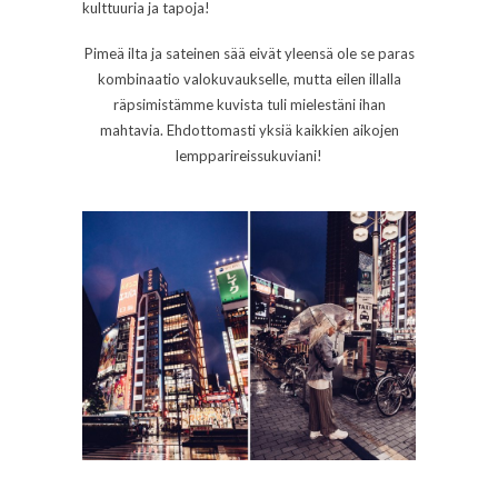
kulttuuria ja tapoja!
Pimeä ilta ja sateinen sää eivät yleensä ole se paras
kombinaatio valokuvaukselle, mutta eilen illalla
räpsimistämme kuvista tuli mielestäni ihan
mahtavia. Ehdottomasti yksiä kaikkien aikojen
lempparireissukuviani!