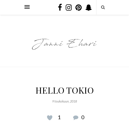
HELLO TOKIO
9 toukokuun, 2018
1
0