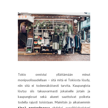
Tokio onnistui yllättämään minut
monipuolisuudellaan – sitä mitä ei Tokiosta löydy,
niin sitä ei todennäköisesti tarvita. Kaupungista
löytyy siis takuuvarmasti jokaiselle jotain ja
kaupungiosat sekä alueet saattoivat poiketa
todella rajusti toisistaan. Mainitsin jo aikaisemmin
tässä postauksessa
yhdeksi suosikkialueistani