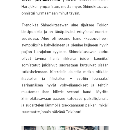
Harajukun ympäristön, mutta myös Shimokitazawa
onnistui hurmaamaan minut täysin.
Trendikäs Shimokitasawan alue sijaitsee Tokion
länsipuolella ja on tänäpäivänä erityisesti nuorten
suosiossa. Alue oli second hand -kauppoineen,
symppiksine kahviloineen ja pienine kujineen hyvin
paljon Harajukun tyylinen. Shimokitasawan kadut
olivat täynnä ihania liikkeitä, joiden kauniiksi
somistetut julkisivut suorastaan kutsuivat sisään
tutkiskelemaan. Kierreltiin alueella melko pitkään
ihastellen ja fiilistellen – syötiin lounaaksi
äärimmäisen hyvät vohveliannokset ja tehtiin
muutamat ihan killerit second hand -löydöt.
Shimokitasawaan pääsee kätevästi paikallisjunalla
ja suosittelen lämmöllä tsekkaamaan paikan, mikäli
suuntaatte jonain päivänä Tokioon!