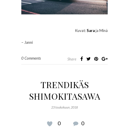
Kuvat:
Sara
ja Minä
– Janni
0 Comments
Share
TRENDIKÄS
SHIMOKITASAWA
23 toukokuun, 2018
0
0