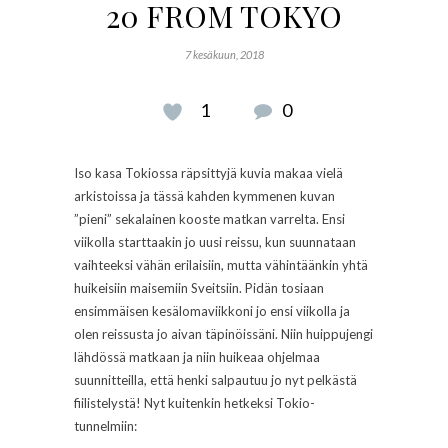
20 FROM TOKYO
7 kesäkuun, 2018
1
0
Iso kasa Tokiossa räpsittyjä kuvia makaa vielä
arkistoissa ja tässä kahden kymmenen kuvan
”pieni” sekalainen kooste matkan varrelta. Ensi
viikolla starttaakin jo uusi reissu, kun suunnataan
vaihteeksi vähän erilaisiin, mutta vähintäänkin yhtä
huikeisiin maisemiin Sveitsiin. Pidän tosiaan
ensimmäisen kesälomaviikkoni jo ensi viikolla ja
olen reissusta jo aivan täpinöissäni. Niin huippujengi
lähdössä matkaan ja niin huikeaa ohjelmaa
suunnitteilla, että henki salpautuu jo nyt pelkästä
fiilistelystä! Nyt kuitenkin hetkeksi Tokio-
tunnelmiin: