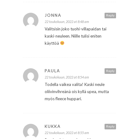
JONNA
Reply
22 toukokuun, 2022 at 8:48 am
Valitsisin joko tuohi-villapaidan tai
kaski-neuleen. Niille tulisi eniten
käyttöä
PAULA
Reply
22 toukokuun, 2022 at 8:54 am
Todella vaikea valita! Kaski neule
oliivinvihreänä ois kyllä upea, mutta
myös fleece huppari.
KUKKA
Reply
22 toukokuun, 2022 at 8:55 am