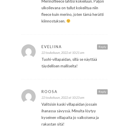
Merinoflleece lähtisi kokeiluun. Paljon
ulkoilevana on tullut kokeiltua niin
fleece kuin merino, joten tämä herätti
kiinnostuksen.
EVELIINA
Reply
22 toukokuun, 2022 at 10:21 am
Tuohi-villapaidan, sillä se näyttää
täydellisen malliselta!
ROOSA
Reply
22 toukokuun, 2022 at 10:23 am
Valitsisin kaski villapaidan jossain
ihanassa sävyssä. Minulta löytyy
kyseinen villapaita jo valkoisena ja
rakastan sitä!