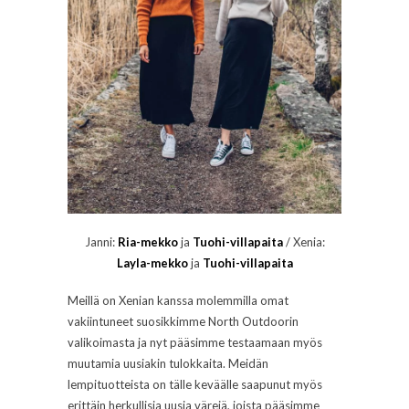
Janni:
Ria-mekko
ja
Tuohi-villapaita
/ Xenia:
Layla-mekko
ja
Tuohi-villapaita
Meillä on Xenian kanssa molemmilla omat
vakiintuneet suosikkimme North Outdoorin
valikoimasta ja nyt pääsimme testaamaan myös
muutamia uusiakin tulokkaita. Meidän
lempituotteista on tälle keväälle saapunut myös
erittäin herkullisia uusia värejä, joista pääsimme