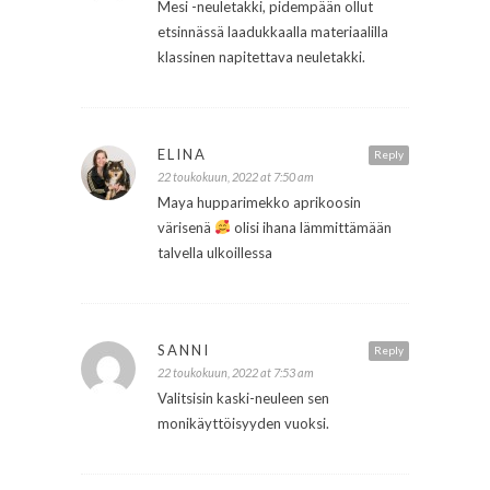
Mesi -neuletakki, pidempään ollut
etsinnässä laadukkaalla materiaalilla
klassinen napitettava neuletakki.
ELINA
Reply
22 toukokuun, 2022 at 7:50 am
Maya hupparimekko aprikoosin
värisenä
olisi ihana lämmittämään
talvella ulkoillessa
SANNI
Reply
22 toukokuun, 2022 at 7:53 am
Valitsisin kaski-neuleen sen
monikäyttöisyyden vuoksi.