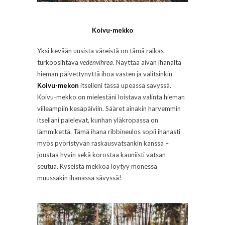
Koivu-mekko
Yksi kevään uusista väreistä on tämä raikas
turkoosihtava
vedenvihreä
. Näyttää aivan ihanalta
hieman päivettynyttä ihoa vasten ja valitsinkin
Koivu-mekon
itselleni tässä upeassa sävyssä.
Koivu-mekko on mielestäni loistava valinta hieman
viileämpiin kesäpäiviin. Sääret ainakin harvemmin
itselläni palelevat, kunhan yläkropassa on
lämmikettä. Tämä ihana ribbineulos sopii ihanasti
myös pyöristyvän raskausvatsankin kanssa –
joustaa hyvin sekä korostaa kauniisti vatsan
seutua. Kyseistä mekkoa löytyy monessa
muussakin ihanassa sävyssä!