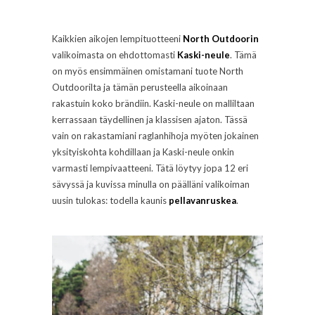
Kaikkien aikojen lempituotteeni
North Outdoorin
valikoimasta on ehdottomasti
Kaski-neule
. Tämä
on myös ensimmäinen omistamani tuote North
Outdoorilta ja tämän perusteella aikoinaan
rakastuin koko brändiin. Kaski-neule on malliltaan
kerrassaan täydellinen ja klassisen ajaton. Tässä
vain on rakastamiani raglanhihoja myöten jokainen
yksityiskohta kohdillaan ja Kaski-neule onkin
varmasti lempivaatteeni. Tätä löytyy jopa 12 eri
sävyssä ja kuvissa minulla on päälläni valikoiman
uusin tulokas: todella kaunis
pellavanruskea
.