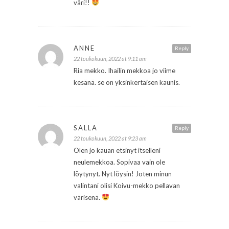
väri!!
ANNE
Reply
22 toukokuun, 2022 at 9:11 am
Ria mekko. Ihailin mekkoa jo viime
kesänä. se on yksinkertaisen kaunis.
SALLA
Reply
22 toukokuun, 2022 at 9:23 am
Olen jo kauan etsinyt itselleni
neulemekkoa. Sopivaa vain ole
löytynyt. Nyt löysin! Joten minun
valintani olisi Koivu-mekko pellavan
värisenä.