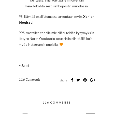
kentässä, sillä voittajalle ilmoitetaan
henkilökohtaisesti sähköpostin muodossa.
PS. Käykää osallistumassa arvontaan myös
Xenian
blogissa
!
PPS. vastailen todella mielelläni teidän kysymyksiin
liittyen North Outdoorin tuotteisiin niin täällä kuin
myös Instagramin puolella.
– Janni
116 Comments
Share
116 COMMENTS