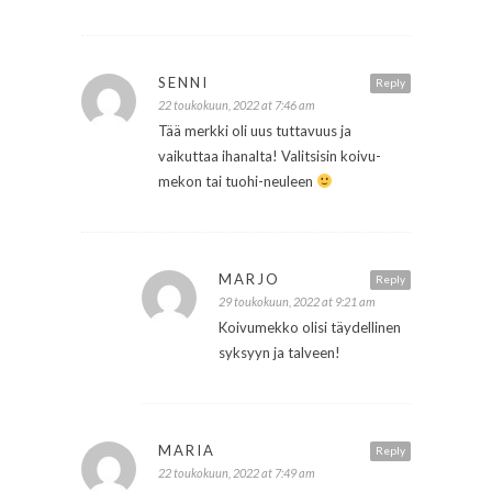
SENNI
Reply
22 toukokuun, 2022 at 7:46 am
Tää merkki oli uus tuttavuus ja
vaikuttaa ihanalta! Valitsisin koivu-
mekon tai tuohi-neuleen
MARJO
Reply
29 toukokuun, 2022 at 9:21 am
Koivumekko olisi täydellinen
syksyyn ja talveen!
MARIA
Reply
22 toukokuun, 2022 at 7:49 am