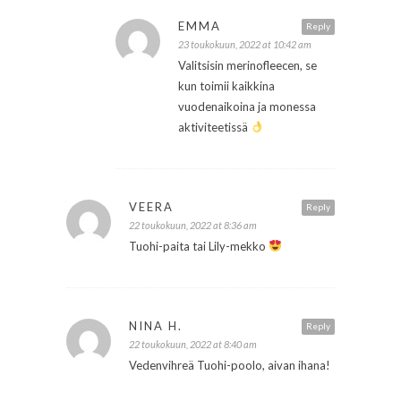
EMMA
Reply
23 toukokuun, 2022 at 10:42 am
Valitsisin merinofleecen, se
kun toimii kaikkina
vuodenaikoina ja monessa
aktiviteetissä
VEERA
Reply
22 toukokuun, 2022 at 8:36 am
Tuohi-paita tai Lily-mekko
NINA H.
Reply
22 toukokuun, 2022 at 8:40 am
Vedenvihreä Tuohi-poolo, aivan ihana!