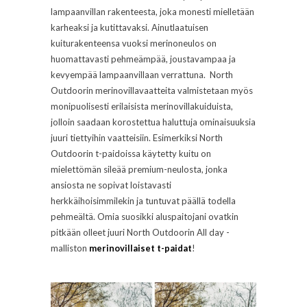
lampaanvillan rakenteesta, joka monesti mielletään
karheaksi ja kutittavaksi. Ainutlaatuisen
kuiturakenteensa vuoksi merinoneulos on
huomattavasti pehmeämpää, joustavampaa ja
kevyempää lampaanvillaan verrattuna. North
Outdoorin merinovillavaatteita valmistetaan myös
monipuolisesti erilaisista merinovillakuiduista,
jolloin saadaan korostettua haluttuja ominaisuuksia
juuri tiettyihin vaatteisiin. Esimerkiksi North
Outdoorin t-paidoissa käytetty kuitu on
mielettömän sileää premium-neulosta, jonka
ansiosta ne sopivat loistavasti
herkkäihoisimmilekin ja tuntuvat päällä todella
pehmeältä. Omia suosikki aluspaitojani ovatkin
pitkään olleet juuri North Outdoorin All day -
malliston
merinovillaiset t-paidat
!