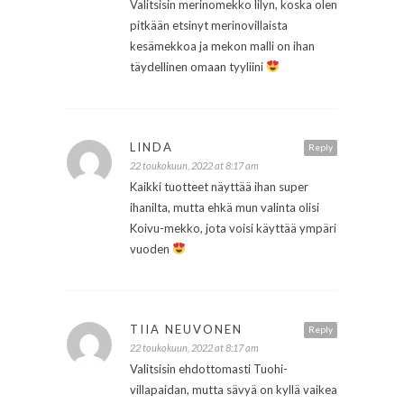
Valitsisin merinomekko lilyn, koska olen
pitkään etsinyt merinovillaista
kesämekkoa ja mekon malli on ihan
täydellinen omaan tyyliini
LINDA
Reply
22 toukokuun, 2022 at 8:17 am
Kaikki tuotteet näyttää ihan super
ihanilta, mutta ehkä mun valinta olisi
Koivu-mekko, jota voisi käyttää ympäri
vuoden
TIIA NEUVONEN
Reply
22 toukokuun, 2022 at 8:17 am
Valitsisin ehdottomasti Tuohi-
villapaidan, mutta sävyä on kyllä vaikea