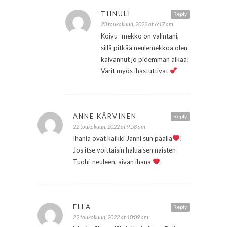
TIINULI
Reply
23 toukokuun, 2022 at 6:17 am
Koivu- mekko on valintani,
sillä pitkää neulemekkoa olen
kaivannut jo pidemmän aikaa!
Värit myös ihastuttivat
ANNE KÄRVINEN
Reply
22 toukokuun, 2022 at 9:58 am
Ihania ovat kaikki Janni sun päällä
!
Jos itse voittaisin haluaisen naisten
Tuohi-neuleen, aivan ihana
.
ELLA
Reply
22 toukokuun, 2022 at 10:09 am