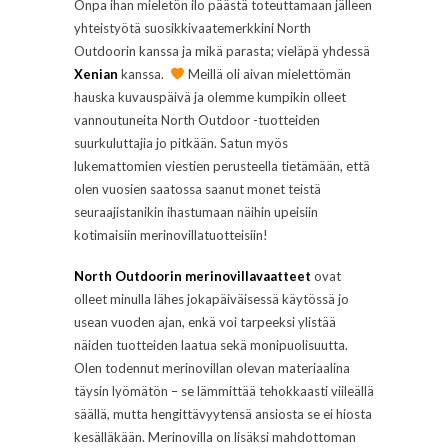
Onpa ihan mieletön ilo päästä toteuttamaan jälleen
yhteistyötä suosikkivaatemerkkini North
Outdoorin kanssa ja mikä parasta; vieläpä yhdessä
Xenian
kanssa.
Meillä oli aivan mielettömän
hauska kuvauspäivä ja olemme kumpikin olleet
vannoutuneita North Outdoor -tuotteiden
suurkuluttajia jo pitkään. Satun myös
lukemattomien viestien perusteella tietämään, että
olen vuosien saatossa saanut monet teistä
seuraajistanikin ihastumaan näihin upeisiin
kotimaisiin merinovillatuotteisiin!
North Outdoorin merinovillavaatteet
ovat
olleet minulla lähes jokapäiväisessä käytössä jo
usean vuoden ajan, enkä voi tarpeeksi ylistää
näiden tuotteiden laatua sekä monipuolisuutta.
Olen todennut merinovillan olevan materiaalina
täysin lyömätön – se lämmittää tehokkaasti viileällä
säällä, mutta hengittävyytensä ansiosta se ei hiosta
kesälläkään. Merinovilla on lisäksi mahdottoman