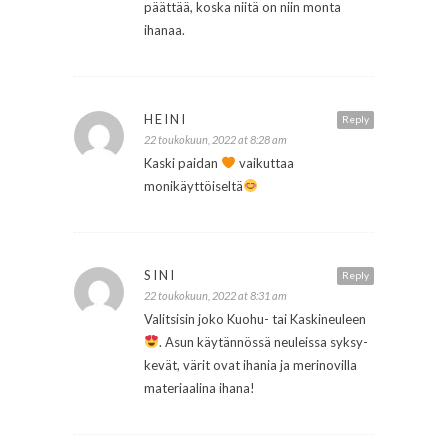
päättää, koska niitä on niin monta
ihanaa.
HEINI
Reply
22 toukokuun, 2022 at 8:28 am
Kaski paidan
vaikuttaa
monikäyttöiseltä
SINI
Reply
22 toukokuun, 2022 at 8:31 am
Valitsisin joko Kuohu- tai Kaskineuleen
. Asun käytännössä neuleissa syksy-
kevät, värit ovat ihania ja merinovilla
materiaalina ihana!