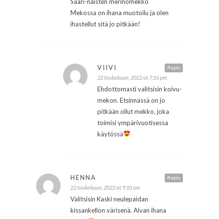
Saari-naisten merinomekko
Mekossa on ihana muotoilu ja olen
ihastellut sitä jo pitkään!
VIIVI
Reply
22 toukokuun, 2022 at 7:16 pm
Ehdottomasti valitsisin koivu-
mekon. Etsinnässä on jo
pitkään ollut mekko, joka
toimisi ympärivuotisessa
käytössä
HENNA
Reply
22 toukokuun, 2022 at 9:10 am
Valitsisin Kaski neulepaidan
kissankellon värisenä. Aivan ihana