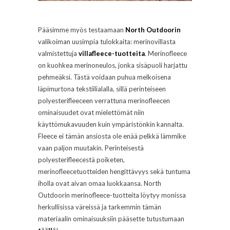
Pääsimme myös testaamaan
North Outdoorin
valikoiman uusimpia tulokkaita: merinovillasta
valmistettuja
villafleece-tuotteita
. Merinofleece
on kuohkea merinoneulos, jonka sisäpuoli harjattu
pehmeäksi. Tästä voidaan puhua melkoisena
läpimurtona tekstiilialalla, sillä perinteiseen
polyesterifleeceen verrattuna merinofleecen
ominaisuudet ovat mielettömät niin
käyttömukavuuden kuin ympäristönkin kannalta.
Fleece ei tämän ansiosta ole enää pelkkä lämmike
vaan paljon muutakin. Perinteisestä
polyesterifleecestä poiketen,
merinofleecetuotteiden hengittävyys sekä tuntuma
iholla ovat aivan omaa luokkaansa. North
Outdoorin merinofleece-tuotteita löytyy monissa
herkullisissa väreissä ja tarkemmin tämän
materiaalin ominaisuuksiin pääsette tutustumaan