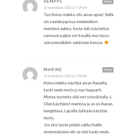
HEMPPE
Reply
22 toukokuun, 2022 at 7:29 am
Tuo Koivu-mekko olis aivan upea! Itellä
ois vaatekaapissa neulemekon
mentävä aukko, tuota tulis käytettyä
varmasti paljon nyt kesällä mut myös
syksymmälläkin sukkisten kanssa.
MARINE
Reply
22 toukokuun, 2022 at 7:39 am
Koivu mekko näyttää aivan ihanalta,
kaski neule myös js nuo hupparit.
Monta tuotetta olisi nyt ostoslistalla :).
Olen käyttänyt merinoa ja se on ihanan
hengittävä. Lapsilla tykkään käyttää
myös.
Jos yksi tuote pitäisi valita itselle
ensimmäisenä niin se olisi kaski neule.