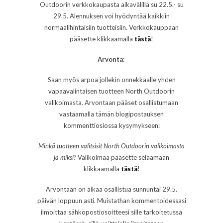
Outdoorin verkkokaupasta aikavälillä su 22.5.- su
29.5. Alennuksen voi hyödyntää kaikkiin
normaalihintaisiin tuotteisiin. Verkkokauppaan
pääsette klikkaamalla
tästä
!
Arvonta:
Saan myös arpoa jollekin onnekkaalle yhden
vapaavalintaisen tuotteen North Outdoorin
valikoimasta. Arvontaan pääset osallistumaan
vastaamalla tämän blogipostauksen
kommenttiosiossa kysymykseen:
Minkä tuotteen valitsisit North Outdoorin valikoimasta
ja miksi?
Valikoimaa pääsette selaamaan
klikkaamalla
tästä
!
Arvontaan on aikaa osallistua sunnuntai 29.5.
päivän loppuun asti. Muistathan kommentoidessasi
ilmoittaa sähköpostiosoitteesi sille tarkoitetussa