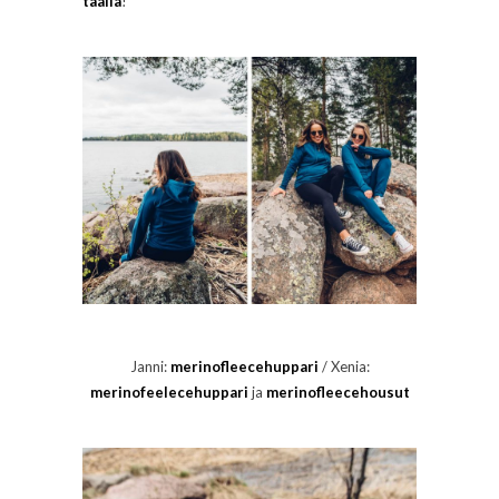
täällä
!
Janni:
merinofleecehuppari
/ Xenia:
merinofeelecehuppari
ja
merinofleecehousut