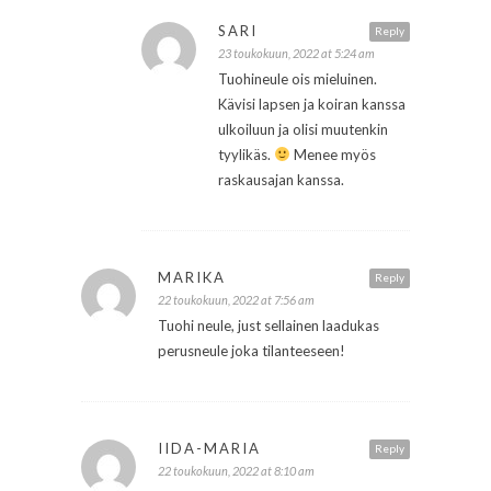
SARI
Reply
23 toukokuun, 2022 at 5:24 am
Tuohineule ois mieluinen.
Kävisi lapsen ja koiran kanssa
ulkoiluun ja olisi muutenkin
tyylikäs.
Menee myös
raskausajan kanssa.
MARIKA
Reply
22 toukokuun, 2022 at 7:56 am
Tuohi neule, just sellainen laadukas
perusneule joka tilanteeseen!
IIDA-MARIA
Reply
22 toukokuun, 2022 at 8:10 am