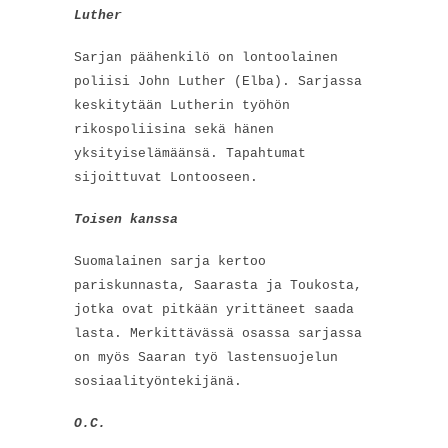
Luther
Sarjan päähenkilö on lontoolainen
poliisi John Luther (Elba). Sarjassa
keskitytään Lutherin työhön
rikospoliisina sekä hänen
yksityiselämäänsä. Tapahtumat
sijoittuvat Lontooseen.
Toisen kanssa
Suomalainen sarja kertoo
pariskunnasta, Saarasta ja Toukosta,
jotka ovat pitkään yrittäneet saada
lasta. Merkittävässä osassa sarjassa
on myös Saaran työ lastensuojelun
sosiaalityöntekijänä.
O.C.