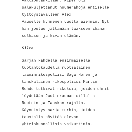
valtionvankilaan. Piper oli
salakuljettanut huumerahoja entiselle
tyttöystävälleen Alex
Vauselle kymmenen vuotta aiemmin. Nyt
hän joutuu jättämään taakseen ihanan
sulhasen ja kivan elämän.
Silta
Sarjan kahdella ensimmäisellä
tuotantokaudella ruotsalainen
lääninrikospoliisi Saga Norén ja
tanskalainen rikospoliisi Martin
Rohde tutkivat rikoksia, joiden uhrit
löydetään Juutinrauman sillalta
Ruotsin ja Tanskan rajalta.
Käynnistyy sarja murhia, joiden
taustalla näyttää olevan
yhteiskunnallisia vaikuttimia.