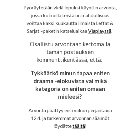
Pyöräytetään vielä lopuksi käyntiin arvonta,
jossa kolmella teistä on mahdollisuus
voittaa kaksi kuukautta ilmaista Leffat &
Sarjat –paketin katseluaikaa
Viaplayssä
.
Osallistu arvontaan kertomalla
tämän postauksen
kommenttikentässä, että:
Tykkäätkö minun tapaa eniten
draama -elokuvista vai mikä
kategoria on eniten omaan
mieleesi?
Arvonta päättyy ensi viikon perjantaina
12.4. ja tarkemmat arvonnan säännöt
löydätte
täältä
!