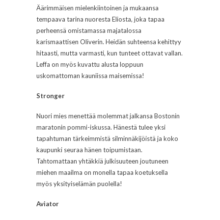
Äärimmäisen mielenkiintoinen ja mukaansa
tempaava tarina nuoresta Eliosta, joka tapaa
perheensä omistamassa majatalossa
karismaattisen Oliverin. Heidän suhteensa kehittyy
hitaasti, mutta varmasti, kun tunteet ottavat vallan.
Leffa on myös kuvattu alusta loppuun
uskomattoman kauniissa maisemissa!
Stronger
Nuori mies menettää molemmat jalkansa Bostonin
maratonin pommi-iskussa. Hänestä tulee yksi
tapahtuman tärkeimmistä silminnäkijöistä ja koko
kaupunki seuraa hänen toipumistaan.
Tahtomattaan yhtäkkiä julkisuuteen joutuneen
miehen maailma on monella tapaa koetuksella
myös yksityiselämän puolella!
Aviator