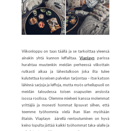
Viikonloppu on taas täällä ja se tarkoittaa yleensä
ainakin yhtä kunnon leffailtaa.
Viaplayn
parissa
hurahtaa muutenkin meidän perheessä viikottain
rutkasti aikaa ja lähestulkoon joka ilta tulee
kulutettua kyseisen palvelun tarjontaa – itse katson
lähinnä sarjoja ja leffoja, mutta myös urheilupuoli on
meidän taloudessa toisen osapuolen ansiosta
isossa roolissa. Olemme mieheni kanssa molemmat
yrittäjiä ja monesti hommat lipsuvat siihen, että
teemme työhommia vielä ihan liian myöhään
iltaisin. Viaplayn äärellä rentoutuminen on hyvä
keino lopulta jättää kaikki työhommat taka-alalle ja