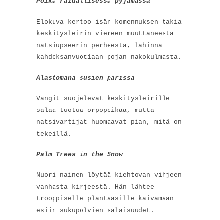
Poika raidallisessa pyjamassa
Elokuva kertoo isän komennuksen takia
keskitysleirin viereen muuttaneesta
natsiupseerin perheestä, lähinnä
kahdeksanvuotiaan pojan näkökulmasta.
Alastomana susien parissa
Vangit suojelevat keskitysleirille
salaa tuotua orpopoikaa, mutta
natsivartijat huomaavat pian, mitä on
tekeillä.
Palm Trees in the Snow
Nuori nainen löytää kiehtovan vihjeen
vanhasta kirjeestä. Hän lähtee
trooppiselle plantaasille kaivamaan
esiin sukupolvien salaisuudet.