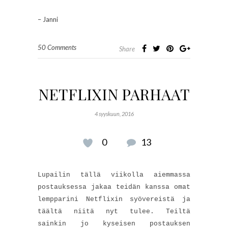
– Janni
50 Comments
Share
NETFLIXIN PARHAAT
4 syyskuun, 2016
0
13
Lupailin tällä viikolla aiemmassa
postauksessa jakaa teidän kanssa omat
lempparini Netflixin syövereistä ja
täältä niitä nyt tulee. Teiltä
sainkin jo kyseisen postauksen