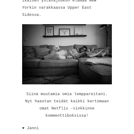
ikäisen ystäväjoukon elämää New
Yorkin varakkaassa Upper East
Sidessa.
Siinä muutamia omia lemppareitani.
Nyt haastan teidät kaikki kertomaan
omat Netflix -vinkkinne
kommenttiboksissa!
♥ Janni