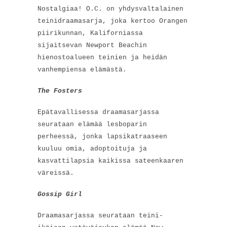
Nostalgiaa! O.C. on yhdysvaltalainen
teinidraamasarja, joka kertoo Orangen
piirikunnan, Kaliforniassa
sijaitsevan Newport Beachin
hienostoalueen teinien ja heidän
vanhempiensa elämästä.
The Fosters
Epätavallisessa draamasarjassa
seurataan elämää lesboparin
perheessä, jonka lapsikatraaseen
kuuluu omia, adoptoituja ja
kasvattilapsia kaikissa sateenkaaren
väreissä.
Gossip Girl
Draamasarjassa seurataan teini-