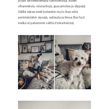
jotain terveellisempiä vaihtoehtoja, kuten
vihanneksia, ruisnachoja, guacamolea ja dippejä.
Välillä tekee mieli kuitenkin myös ihan niitä
perinteisiäkin sipsejä, suklaata ja limua (fun fact:
meikä ei pahemmin välitä irtokarkeista).