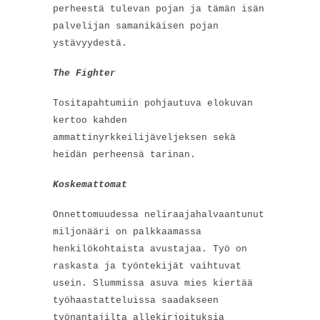
perheestä tulevan pojan ja tämän isän
palvelijan samanikäisen pojan
ystävyydestä.
The Fighter
Tositapahtumiin pohjautuva elokuvan
kertoo kahden
ammattinyrkkeilijäveljeksen sekä
heidän perheensä tarinan.
Koskemattomat
Onnettomuudessa neliraajahalvaantunut
miljonääri on palkkaamassa
henkilökohtaista avustajaa. Työ on
raskasta ja työntekijät vaihtuvat
usein. Slummissa asuva mies kiertää
työhaastatteluissa saadakseen
työnantajilta allekirjoituksia