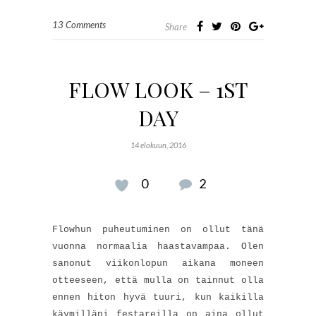
13 Comments
Share
FLOW LOOK – 1ST
DAY
14 elokuun, 2016
0
2
Flowhun puheutuminen on ollut tänä
vuonna normaalia haastavampaa. Olen
sanonut viikonlopun aikana moneen
otteeseen, että mulla on tainnut olla
ennen hiton hyvä tuuri, kun kaikilla
käymilläni festareilla on aina ollut