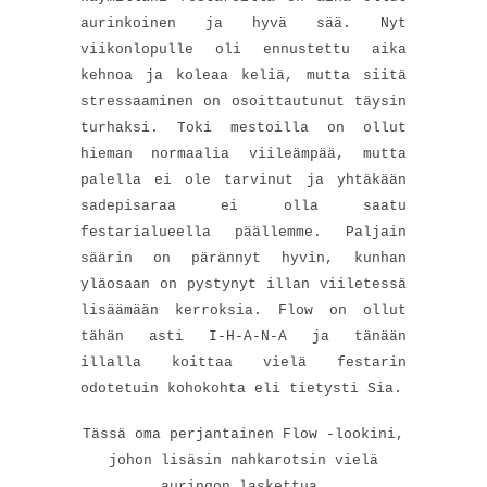
aurinkoinen ja hyvä sää. Nyt
viikonlopulle oli ennustettu aika
kehnoa ja koleaa keliä, mutta siitä
stressaaminen on osoittautunut täysin
turhaksi. Toki mestoilla on ollut
hieman normaalia viileämpää, mutta
palella ei ole tarvinut ja yhtäkään
sadepisaraa ei olla saatu
festarialueella päällemme. Paljain
säärin on pärännyt hyvin, kunhan
yläosaan on pystynyt illan viiletessä
lisäämään kerroksia. Flow on ollut
tähän asti I-H-A-N-A ja tänään
illalla koittaa vielä festarin
odotetuin kohokohta eli tietysti Sia.
Tässä oma perjantainen Flow -lookini,
johon lisäsin nahkarotsin vielä
auringon laskettua.