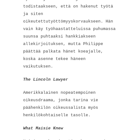
todistaakseen, että on hakenut työtä
ja siten
oikeutettutyöttömyyskorvaukseen. Hän
vain käy työhaastatteluissa puhumassa
suunsa puhtaaksi hankkiakseen
allekirjoituksen, mutta Philippe
päättää palkata hänet koeajalle,
koska asenne tekee häneen
vaikutuksen.
The Lincoln Lawyer
Amerikkalainen nopeatempoinen
oikeusdraama, jonka tarina vie
päähenkilön oikeussalista myös
henkilökohtaiselle tasolle.
What Maisie Knew