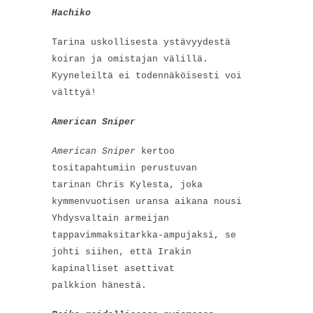
Hachiko
Tarina uskollisesta ystävyydestä
koiran ja omistajan välillä.
Kyyneleiltä ei todennäköisesti voi
välttyä!
American Sniper
American Sniper
kertoo
tositapahtumiin perustuvan
tarinan Chris Kylesta, joka
kymmenvuotisen uransa aikana nousi
Yhdysvaltain armeijan
tappavimmaksitarkka-ampujaksi, se
johti siihen, että Irakin
kapinalliset asettivat
palkkion hänestä.