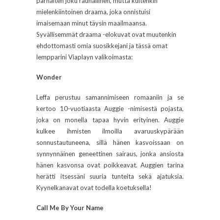
parhaiten joku rauhallinen, mutta kuitenkin
mielenkiintoinen draama, joka onnistuisi
imaisemaan minut täysin maailmaansa.
Syvällisemmät draama -elokuvat ovat muutenkin
ehdottomasti omia suosikkejani ja tässä omat
lempparini Viaplayn valikoimasta:
Wonder
Leffa perustuu samannimiseen romaaniin ja se
kertoo 10-vuotiaasta Auggie -nimisestä pojasta,
joka on monella tapaa hyvin erityinen. Auggie
kulkee ihmisten ilmoilla avaruuskypärään
sonnustautuneena, sillä hänen kasvoissaan on
synnynnäinen geneettinen sairaus, jonka ansiosta
hänen kasvonsa ovat poikkeavat. Auggien tarina
herätti itsessäni suuria tunteita sekä ajatuksia.
Kyynelkanavat ovat todella koetuksella!
Call Me By Your Name