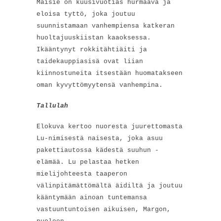
Maisie on kuusivuotias hurmaava ja
eloisa tyttö, joka joutuu
suunnistamaan vanhempiensa katkeran
huoltajuuskiistan kaaoksessa.
Ikääntynyt rokkitähtiäiti ja
taidekauppiasisä ovat liian
kiinnostuneita itsestään huomatakseen
oman kyvyttömyytensä vanhempina.
Tallulah
Elokuva kertoo nuoresta juurettomasta
Lu-nimisestä naisesta, joka asuu
pakettiautossa kädestä suuhun -
elämää. Lu pelastaa hetken
mielijohteesta taaperon
välinpitämättömältä äidiltä ja joutuu
kääntymään ainoan tuntemansa
vastuuntuntoisen aikuisen, Margon,