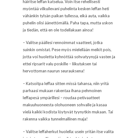
häiritse leffan katselua. Voin itse rehellisesti
myöntää vilkuilevani puhelinta kesken leffan heti
vähänkin tylsän paikan tullessa, eikä auta, vaikka
puhelin olisi äänettömällä. Paha tapa, mutta uskon
ja tiedän, että en ole todellakaan ainoa!
– Valitse päällesi rennoimmat vaatteet, jotka
suinkin omistat. Pese myös mielellään meikit pois,
jotta voi huoletta kyhnöttää sohvatyynyjä vasten ja
ettei ripsarit valu poskille – liikutuksen tai
hervottoman naurun seurauksena!
– Katsoitpa leffaa sitten missä tahansa, niin yritä
parhaasi mukaan rakentaa ihana pehmoinen
leffapesä ympärillesi – roudaa petivaatteet
makuuhuoneesta olohuoneen sohvalle ja kasaa
vielä kaikki kodista löytyvät tyynytkin mukaan. Tai
rakenna vaikka tunnelmallinen maja!
– Valitse leffaherkut huolella: usein yritän itse valita