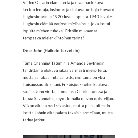
Viiden Oscarin elämäkerta ja draamaelokuva
kertoo lentäjä, insinööri ja elokuvatuottaja Howard
Hughesintarinan 1920-luvun lopusta 1940-luvulle.
Hughesin elämää varjosti mielisairaus, joka koitui
lopulta miehen tuhoksi. Erittäin mukaansa
tempaava mielenkiintoinen tarina!
Dear John (Haikein terveisin)
Tämä Channing Tatumin ja Amanda Seyfriedin
tähdittämä elokuva jakaa varmasti mielipiteitä,
mutta sanokaa mitä sanotte, niin tämä on yksi
ikuisuussuosikeistani. Erikoisjoukkoihin kuuluvat
sotilas John viettää lomaansa Charlestonissa ja
tapaa Savannahin, myös lomalla olevan opiskelijan.
Viikon aikana pari rakastuu, mutta pian kuitenkin
koitta Johnin aika palata takaisin armeijaan, mutta
tarina jatkuu..