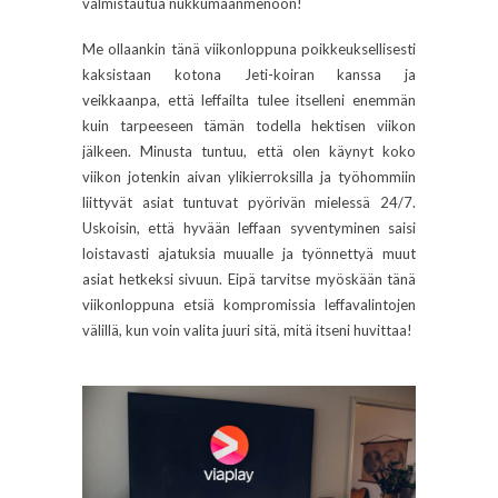
valmistautua nukkumaanmenoon!
Me ollaankin tänä viikonloppuna poikkeuksellisesti
kaksistaan kotona Jeti-koiran kanssa ja
veikkaanpa, että leffailta tulee itselleni enemmän
kuin tarpeeseen tämän todella hektisen viikon
jälkeen. Minusta tuntuu, että olen käynyt koko
viikon jotenkin aivan ylikierroksilla ja työhommiin
liittyvät asiat tuntuvat pyörivän mielessä 24/7.
Uskoisin, että hyvään leffaan syventyminen saisi
loistavasti ajatuksia muualle ja työnnettyä muut
asiat hetkeksi sivuun. Eipä tarvitse myöskään tänä
viikonloppuna etsiä kompromissia leffavalintojen
välillä, kun voin valita juuri sitä, mitä itseni huvittaa!