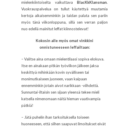
mielenkiintoiselta vaikuttava
BlacKkKlansman
.
Vuokrauspalvelua on tullut käytettyä muutamia
kertoja aikaisemminkin ja taidan palata sen pariin
myös tänä viikonloppuna, sillä sen verran paljon
nuo edellä mainitut leffat kiinnostelevat!
Kokosin alle myös omat vinkkini
onnistuneeseen leffailtaan:
– Valitse aina omaan mielentilaasi sopiva elokuva.
Itse en ainakaan pitkän työviikon jälkeen jaksa
keskittyä mihinkään kovin syvälliseen tai
monimutkaiseen juoneen, vaan kaipaan
ennemminkin jotain aivot narikkaan -viihdettä.
Sunnuntai-iltaisin sen sijaan yleensä tekee mieli
katsella nimenomaan näitä hieman vaativampia
pätkiä!
– Jätä puhelin ihan tarkoituksella toiseen
huoneeseen, että siihen saapuvat ilmoitukset eivät