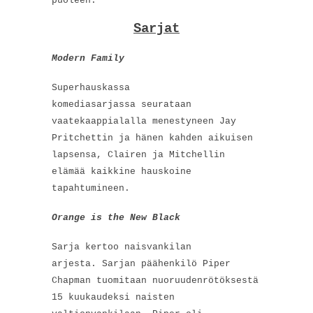
puoleen.
Sarjat
Modern Family
Superhauskassa
komediasarjassa seurataan
vaatekaappialalla menestyneen Jay
Pritchettin ja hänen kahden aikuisen
lapsensa, Clairen ja Mitchellin
elämää kaikkine hauskoine
tapahtumineen.
Orange is the New Black
Sarja kertoo naisvankilan
arjesta. Sarjan päähenkilö Piper
Chapman tuomitaan nuoruudenrötöksestä
15 kuukaudeksi naisten