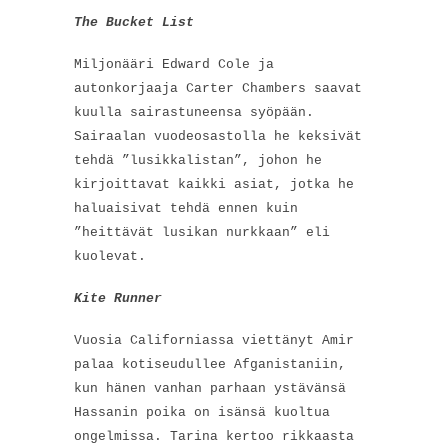
The Bucket List
Miljonääri Edward Cole ja
autonkorjaaja Carter Chambers saavat
kuulla sairastuneensa syöpään.
Sairaalan vuodeosastolla he keksivät
tehdä ”lusikkalistan”, johon he
kirjoittavat kaikki asiat, jotka he
haluaisivat tehdä ennen kuin
”heittävät lusikan nurkkaan” eli
kuolevat.
Kite Runner
Vuosia Californiassa viettänyt Amir
palaa kotiseudullee Afganistaniin,
kun hänen vanhan parhaan ystävänsä
Hassanin poika on isänsä kuoltua
ongelmissa. Tarina kertoo rikkaasta