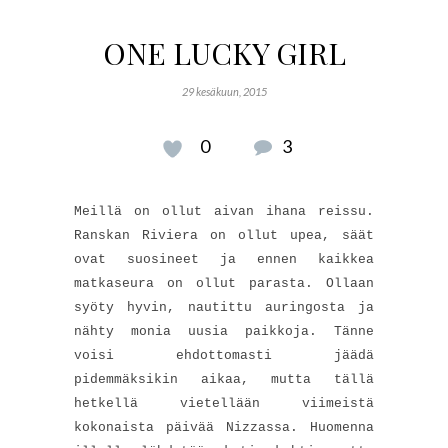
ONE LUCKY GIRL
29 kesäkuun, 2015
0
3
Meillä on ollut aivan ihana reissu.
Ranskan Riviera on ollut upea, säät
ovat suosineet ja ennen kaikkea
matkaseura on ollut parasta. Ollaan
syöty hyvin, nautittu auringosta ja
nähty monia uusia paikkoja. Tänne
voisi ehdottomasti jäädä
pidemmäksikin aikaa, mutta tällä
hetkellä vietellään viimeistä
kokonaista päivää Nizzassa. Huomenna