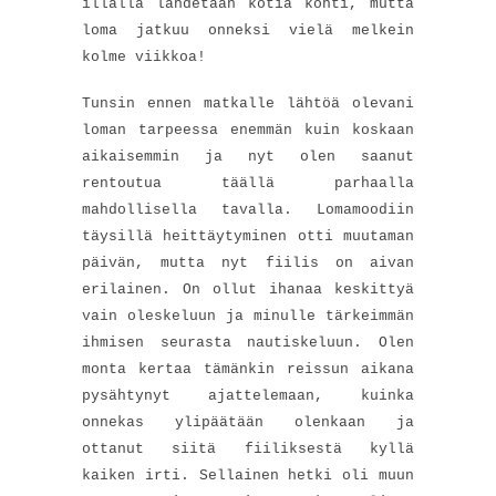
illalla lähdetään kotia kohti, mutta
loma jatkuu onneksi vielä melkein
kolme viikkoa!
Tunsin ennen matkalle lähtöä olevani
loman tarpeessa enemmän kuin koskaan
aikaisemmin ja nyt olen saanut
rentoutua täällä parhaalla
mahdollisella tavalla. Lomamoodiin
täysillä heittäytyminen otti muutaman
päivän, mutta nyt fiilis on aivan
erilainen. On ollut ihanaa keskittyä
vain oleskeluun ja minulle tärkeimmän
ihmisen seurasta nautiskeluun. Olen
monta kertaa tämänkin reissun aikana
pysähtynyt ajattelemaan, kuinka
onnekas ylipäätään olenkaan ja
ottanut siitä fiiliksestä kyllä
kaiken irti. Sellainen hetki oli muun