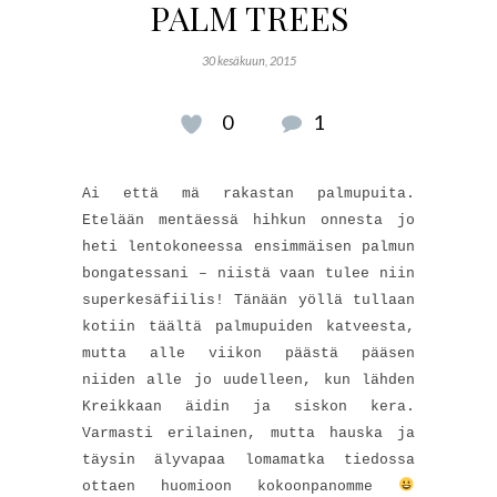
PALM TREES
30 kesäkuun, 2015
0
1
Ai että mä rakastan palmupuita.
Etelään mentäessä hihkun onnesta jo
heti lentokoneessa ensimmäisen palmun
bongatessani – niistä vaan tulee niin
superkesäfiilis! Tänään yöllä tullaan
kotiin täältä palmupuiden katveesta,
mutta alle viikon päästä pääsen
niiden alle jo uudelleen, kun lähden
Kreikkaan äidin ja siskon kera.
Varmasti erilainen, mutta hauska ja
täysin älyvapaa lomamatka tiedossa
ottaen huomioon kokoonpanomme