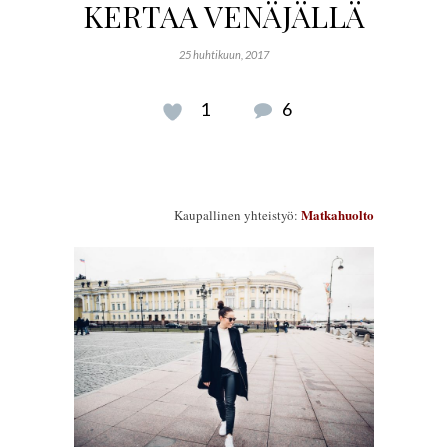
KERTAA VENÄJÄLLÄ
25 huhtikuun, 2017
1
6
Matkahuolto
Kaupallinen yhteistyö: