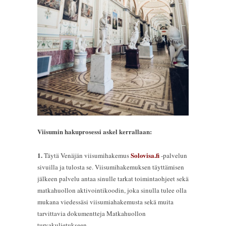
Viisumin hakuprosessi askel kerrallaan:
1.
Solovisa.fi
Täytä Venäjän viisumihakemus
-palvelun
sivuilla ja tulosta se. Viisumihakemuksen täyttämisen
jälkeen palvelu antaa sinulle tarkat toimintaohjeet sekä
matkahuollon aktivointikoodin, joka sinulla tulee olla
mukana viedessäsi viisumiahakemusta sekä muita
tarvittavia dokumentteja Matkahuollon
turvakuljetukseen.