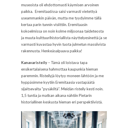
museoista oli ehdottomasti käymisen arvoinen
paikka. Eremitaašissa saisi varmasti vietettyä
useammankin päivän, mutta me tyydyimme tällä
kertaa parin tunnin visiittiin. Eremitaasin
kokoelmissa on noin kolme miljoonaa taideteosta
ja muuta kulttuurihistoriallista näyttelyesinettä ja se
varmasti kuvastaa hyvin tuota julmetun massiivista
rakennusta. Henkeäsalpaava paikka!
Kanavaristeily
– Tämä oli loistava tapa
ensikertalaisena hahmottaa kaupunkia hieman
paremmin. Risteilyjä löytyy moneen lähtöön ja me
hyppäsimme kyytiin Eremitaasia vastapäätä
sijaitsevalta ”pysäkiltä”. Meidän risteily kesti noin.
1,5 tuntia ja matkan aikana nähtiin Pietarin
historiallinen keskusta hieman eri perspektiivistä.