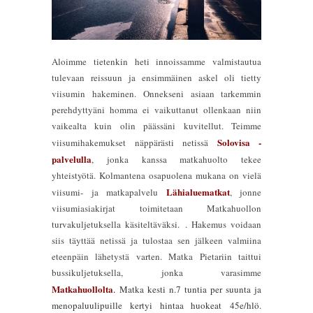
Aloimme tietenkin heti innoissamme valmistautua
tulevaan reissuun ja ensimmäinen askel oli tietty
viisumin hakeminen. Onnekseni asiaan tarkemmin
perehdyttyäni homma ei vaikuttanut ollenkaan niin
vaikealta kuin olin päässäni kuvitellut. Teimme
Solovisa -
viisumihakemukset näppärästi netissä
palvelulla
, jonka kanssa matkahuolto tekee
yhteistyötä. Kolmantena osapuolena mukana on vielä
Lähialuematkat
viisumi- ja matkapalvelu
, jonne
viisumiasiakirjat toimitetaan Matkahuollon
turvakuljetuksella käsiteltäväksi. . Hakemus voidaan
siis täyttää netissä ja tulostaa sen jälkeen valmiina
eteenpäin lähetystä varten. Matka Pietariin taittui
bussikuljetuksella, jonka varasimme
Matkahuollo
lta
.
Matka kesti n.7 tuntia per suunta ja
menopaluulipuille kertyi hintaa huokeat 45e/hlö.