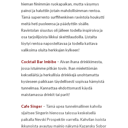
hieman fiinimmän ruokapaikan, mutta väsymys
painoi ja haluttiin jotain mahdollisimman rentoa.
Tämä superrento surffihenkinen ravintola houkutti
meitä heti puoleensa ja päädyttiin sisälle.
Ravintolan sisustus oli jälleen todella inspiroiva ja
osa tarjoilijoista liikkui skeittilaudoilla. Listalta
löytyi rentoa naposteltavaa ja todella kattava
valikoima oluita herkkujen kylkeen!
Cocktail Bar Imbibe
–
Aivan ihana drinkkimesta,
jossa istuimme pitkän tovin. Ihan mielettömän
kekseliäitä ja herkullisia drinkkejä unohtamatta
kysieseen paikkaan täydellisesti sopivaa hämyistä
tunnelmaa. Kannattaa ehdottomasti käydä
maistamassa drinkit tai parit!
Cafe Singer
– Tämä upea tunnelmallinen kahvila
sijaitsee Singerin hienossa talossa keskeisellä
paikalla Nevski Prospektin varrella. Kahvilan isoista
ikkunoista avautuu mainio näkymä Kazansky Sobor