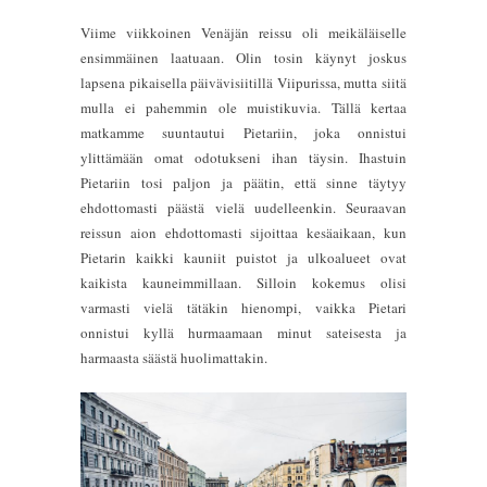
Viime viikkoinen Venäjän reissu oli meikäläiselle
ensimmäinen laatuaan. Olin tosin käynyt joskus
lapsena pikaisella päivävisiitillä Viipurissa, mutta siitä
mulla ei pahemmin ole muistikuvia. Tällä kertaa
matkamme suuntautui Pietariin, joka onnistui
ylittämään omat odotukseni ihan täysin. Ihastuin
Pietariin tosi paljon ja päätin, että sinne täytyy
ehdottomasti päästä vielä uudelleenkin. Seuraavan
reissun aion ehdottomasti sijoittaa kesäaikaan, kun
Pietarin kaikki kauniit puistot ja ulkoalueet ovat
kaikista kauneimmillaan. Silloin kokemus olisi
varmasti vielä tätäkin hienompi, vaikka Pietari
onnistui kyllä hurmaamaan minut sateisesta ja
harmaasta säästä huolimattakin.