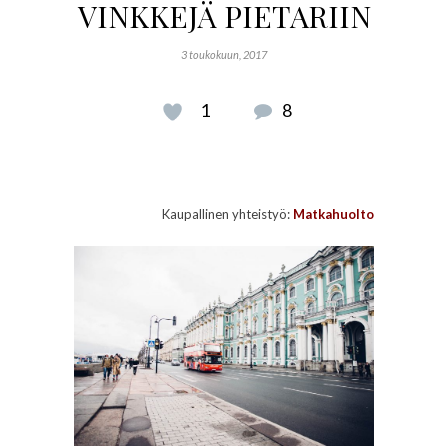
VINKKEJÄ PIETARIIN
3 toukokuun, 2017
1
8
Kaupallinen yhteistyö:
Matkahuolto