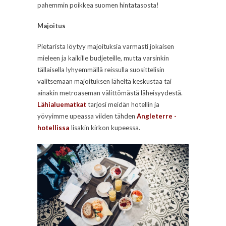
pahemmin poikkea suomen hintatasosta!
Majoitus
Pietarista löytyy majoituksia varmasti jokaisen
mieleen ja kaikille budjeteille, mutta varsinkin
tällaisella lyhyemmällä reissulla suosittelisin
valitsemaan majoituksen läheltä keskustaa tai
ainakin metroaseman välittömästä läheisyydestä.
Lähialuematkat
tarjosi meidän hotellin ja
yövyimme upeassa viiden tähden
Angleterre -
hotellissa
Iisakin kirkon kupeessa.