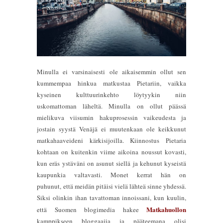
Minulla ei varsinaisesti ole aikaisemmin ollut sen
kummempaa hinkua matkustaa Pietariin, vaikka
kyseinen kulttuurinkehto löytyykin niin
uskomattoman läheltä. Minulla on ollut päässä
mielikuva viisumin hakuprosessin vaikeudesta ja
jostain syystä Venäjä ei muutenkaan ole keikkunut
matkahaaveideni kärkisijoilla. Kiinnostus Pietaria
kohtaan on kuitenkin viime aikoina noussut kovasti,
kun eräs ystäväni on asunut siellä ja kehunut kyseistä
kaupunkia valtavasti. Monet kerrat hän on
puhunut, että meidän pitäisi vielä lähteä sinne yhdessä.
Siksi olinkin ihan tavattoman innoissani, kun kuulin,
Matkahuollon
että Suomen blogimedia hakee
kamppikseen bloggaajia ja pääteemana olisi