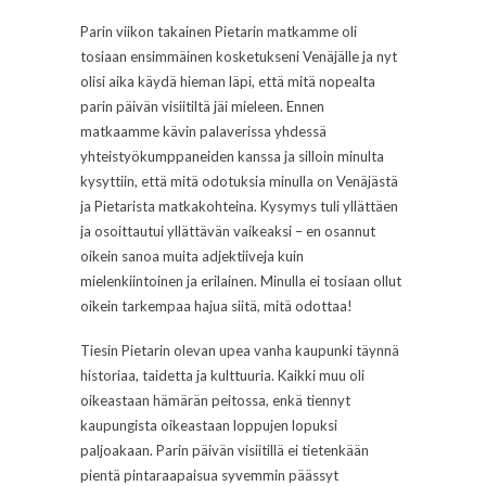
Parin viikon takainen Pietarin matkamme oli
tosiaan ensimmäinen kosketukseni Venäjälle ja nyt
olisi aika käydä hieman läpi, että mitä nopealta
parin päivän visiitiltä jäi mieleen. Ennen
matkaamme kävin palaverissa yhdessä
yhteistyökumppaneiden kanssa ja silloin minulta
kysyttiin, että mitä odotuksia minulla on Venäjästä
ja Pietarista matkakohteina. Kysymys tuli yllättäen
ja osoittautui yllättävän vaikeaksi – en osannut
oikein sanoa muita adjektiiveja kuin
mielenkiintoinen ja erilainen. Minulla ei tosiaan ollut
oikein tarkempaa hajua siitä, mitä odottaa!
Tiesin Pietarin olevan upea vanha kaupunki täynnä
historiaa, taidetta ja kulttuuria. Kaikki muu oli
oikeastaan hämärän peitossa, enkä tiennyt
kaupungista oikeastaan loppujen lopuksi
paljoakaan. Parin päivän visiitillä ei tietenkään
pientä pintaraapaisua syvemmin päässyt