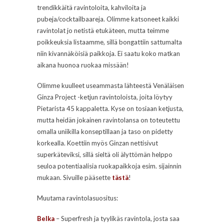
trendikkäitä ravintoloita, kahviloita ja
pubeja/cocktailbaareja. Olimme katsoneet kaikki
ravintolat jo netistä etukäteen, mutta teimme
poikkeuksia listaamme, sillä bongattiin sattumalta
niin kivannäköisiä paikkoja. Ei saatu koko matkan
aikana huonoa ruokaa missään!
Olimme kuulleet useammasta lähteestä Venäläisen
Ginza Project -ketjun ravintoloista, joita löytyy
Pietarista 45 kappaletta. Kyse on tosiaan ketjusta,
mutta heidän jokainen ravintolansa on toteutettu
omalla uniikilla konseptillaan ja taso on pidetty
korkealla. Koettiin myös Ginzan nettisivut
superkäteviksi, sillä sieltä oli älyttömän helppo
seuloa potentiaalisia ruokapaikkoja esim. sijainnin
mukaan. Sivuille pääsette
tästä
!
Muutama ravintolasuositus:
Belka
– Superfresh ja tyylikäs ravintola, josta saa