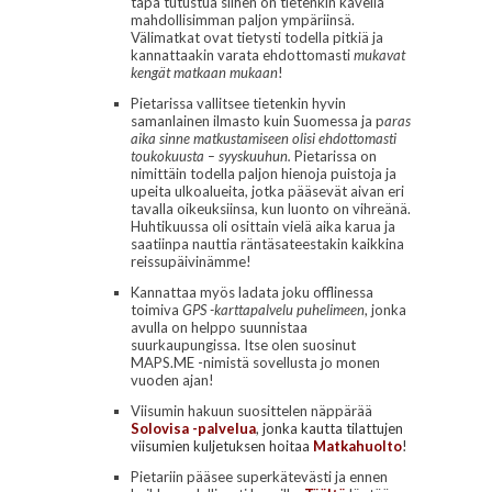
tapa tutustua siihen on tietenkin kävellä
mahdollisimman paljon ympäriinsä.
Välimatkat ovat tietysti todella pitkiä ja
kannattaakin varata ehdottomasti
mukavat
kengät matkaan mukaan
!
Pietarissa vallitsee tietenkin hyvin
samanlainen ilmasto kuin Suomessa ja p
aras
aika sinne matkustamiseen olisi ehdottomasti
toukokuusta – syyskuuhun.
Pietarissa on
nimittäin todella paljon hienoja puistoja ja
upeita ulkoalueita, jotka pääsevät aivan eri
tavalla oikeuksiinsa, kun luonto on vihreänä.
Huhtikuussa oli osittain vielä aika karua ja
saatiinpa nauttia räntäsateestakin kaikkina
reissupäivinämme!
Kannattaa myös ladata joku offlinessa
toimiva
GPS -karttapalvelu puhelimeen
, jonka
avulla on helppo suunnistaa
suurkaupungissa. Itse olen suosinut
MAPS.ME -nimistä sovellusta jo monen
vuoden ajan!
Viisumin hakuun suosittelen näppärää
Solovisa -palvelua
, jonka kautta tilattujen
viisumien kuljetuksen hoitaa
Matkahuolto
!
Pietariin pääsee superkätevästi ja ennen