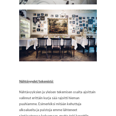
Nähtävyydet/tekemistä:
Nähtävyyksien ja yleisen tekemisen osalta ajoittain
valinnut erittäin kurja sää rajoitti hieman
puuhiamme. Esimerkiksi mitään kehuttuja
ulkoalueita ja puistoja emme lähteneet
räntäsateessa koluamaan, mutta toki kerettiin