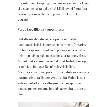
pureutumaan kaupungin sielunelämään, mutta koen
silti saaneeni aika paljon irti. Mielikuvani Pietarista
täydentyi ainakin hurjasti ja muuttuikin jonkin
verran!
Paras tapa liikkua kaupungissa
Ehdottomasti kätevin ja nopein vaihtoehto
kaupungin sisällä liikkumiseen on metro. Pietarissa
on tosi laaja metroverkosto ja sen kartta on yhtä
helppolukuinen kuin muissakin suurkaupungeissa.
Monet Pietarin metroasemat ovat todella hienoja
ja toimivat jo itsessään nähtävyyksinäkin.
Metrolippuna toimii poletti, joka ostetaan asemalta
automaatista tai lipunmyyntitiskiltä. Poletilla saa
kulkea metrolla määrittelemättömän ajan niin
kauan, kunnes poistuu joltakin asemalta porteista
ulos.