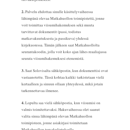
2.
Palvelu ehdottaa sinulle käsittelyvaiheessa
lähimpänä olevaa Matkahuollon toimipistettä, jonne
voit toimittaa viisumihakemuksen sekä muuta
tarvittavat dokumentit (passi, todistus
matkavakuutuksesta ja passikuva) yhdessä
kirjekuoressa. Tämän jälkeen saat Matkahuollolta
seurantakoodin, jolla voit koko ajan lähes reaaliajassa
seurata viisumihakemuksesi etenemistä.
3.
Saat Solovisalta sähköpostin, kun dokumenttisi ovat
vastaanotettu. Tässä kohtaa kaikki tarkistetaan vielä
kertaalleen ja sinuun ollaan yhteydessä, mikä jotain
tarkennettavaa ilmenee.
4.
Lopulta saa vielä sähköpostia, kun viisumisi on
valmis toimitettavaksi. Hakuvaiheessa olet saanut
valita sinua lähimpänä olevan Matkahuollon
toimipisteen, jonne asiakirjasi toimitetaan
Matkahuollon turvakuljetuksella.