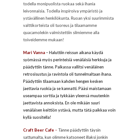
todella monipuolista ruokaa sekä ihania
leivonnaisia. Todella inspiroiva ympäristö ja
ystävällinen henkilökunta. Ruoan yksi suurimmista
valttikorteista oli tuoreus ja tilaamamme
quacamolekin valmistettiin silmiemme alla
toiveidemme mukaan!
Mari Vanna
–
Haluttiin reissun aikana käydä
syömässä myös perinteisiä venäläisiä herkkuja ja
päädyttiin tänne. Paikassa vallitsi venäläinen
retrosisustus ja ravintola oli tunnelmaltaan ihana.
Päädyttiin tilaamaan kahden hengen kesken
jaettavia ruokia ja se kannatti. Pääsi maistamaan
useampaa sorttia ja tykkään yleensä muutenkin
jaettavista annoksista. En ole mikään suuri
venäläisen keittiön ystävä, mutta tätä paikkaa voin
kyllä suositella!
Craft Beer Cafe
–
Tänne päädyttiin täysin
sattumalta, kun olimme katsoneet illaksi jonkin