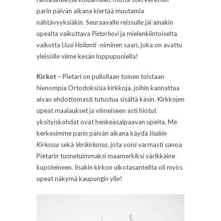
parin päivän aikana kiertää muutamia
nähtävyyksiäkin. Seuraavalle reissulle jäi ainakin
upealta vaikuttava
Pietarhovi
ja mielenkiintoiselta
vaikutta
Uusi Hollanti
-niminen saari, joka on avattu
yleisölle viime kesän loppupuolella!
Kirkot
– Pietari on pullollaan toinen toistaan
hienompia Ortodoksisia kirkkoja, joihin kannattaa
aivan ehdottomasti tutustua sisältä käsin. Kirkkojen
upeat maalaukset ja viimeiseen asti hiotut
yksityiskohdat ovat henkeäsalpaavan upeita. Me
kerkesimme parin päivän aikana käydä
Iisakin
Kirkossa
sekä
Verikirkossa
, jota voisi varmasti sanoa
Pietarin tunnetuimmaksi maamerkiksi värikkäine
kupoleineen. Iisakin kirkon ulkotasanteilta oli myös
upeat näkymä kaupungin ylle!