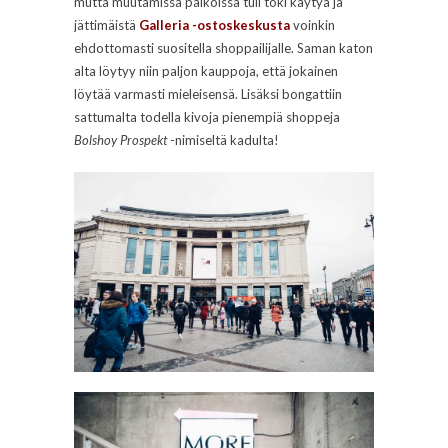
mutta muutamissa paikoissa tuli toki käytyä ja
jättimäistä
Galleria -ostoskeskusta
voinkin
ehdottomasti suositella shoppailijalle. Saman katon
alta löytyy niin paljon kauppoja, että jokainen
löytää varmasti mieleisensä. Lisäksi bongattiin
sattumalta todella kivoja pienempiä shoppeja
Bolshoy Prospekt
-nimiseltä kadulta!