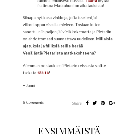
kaikkea edullisesti bussilla.
Täältä
löytää
lisätietoa Matkahuollon aikatauluista!
Siinäpä nyt kasa vinkkejä, joita itselleni jäi
viikonloppureissulla mieleen. Tosiaan kuten
sanottu, niin paljon jäi vielä kokematta ja Pietariin
on ehdottomasti suunnattava uudelleen.
Millaisia
ajatuksia ja fiiliksiä teille herää
Venäjästä/Pietarista matkakohteena?
Aiemman postaukseni Pietarin reissusta voitte
tsekata
täältä
!
– Janni
8 Comments
Share
ENSIMMÄISTÄ