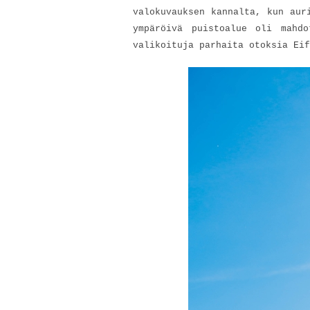
valokuvauksen kannalta, kun aur
ympäröivä puistoalue oli mahd
valikoituja parhaita otoksia Eif