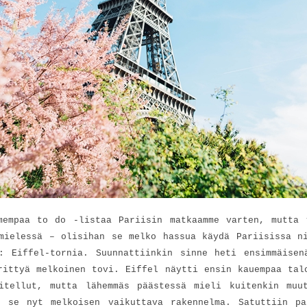
mempaa to do -listaa Pariisin matkaamme varten, mutta 
mielessä – olisihan se melko hassua käydä Pariisissa n
ä: Eiffel-tornia. Suunnattiinkin sinne heti ensimmäisen
rittyä melkoinen tovi. Eiffel näytti ensin kauempaa tal
itellut, mutta lähemmäs päästessä mieli kuitenkin muu
n se nyt melkoisen vaikuttava rakennelma. Satuttiin pa