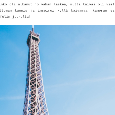
inko oli alkanut jo vähän laskea, mutta taivas oli viel
ottoman kaunis ja inspiroi kyllä kaivamaan kameran es
felin juurelta!