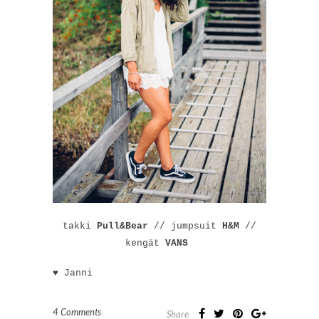
takki
Pull&Bear
// jumpsuit
H&M
//
kengät
VANS
♥ Janni
4 Comments
Share