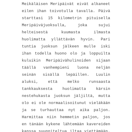
Meikäläisen Meripäivät eivät alkaneet
eilen ihan toivotulla tavalla. Päivä
starttasi 15 kilometrin pituisella
Meripäiväjuoksulla, joka sujui
helteisestä kuumasta ilmasta
huolimatta yllättävän hyvin. Pari
tuntia juoksun jälkeen mulle iski
ihan todella huono olo ja loppuilta
kuluikin Meripäivähulinoiden sijaan
täällä vanhempieni luona neljän
seinän sisällä lepäillen. Luulin
aluksi, että melko runsaasta
tankkauksesta huolimatta kärsin
nestehukasta juoksun jäljiltä, mutta
olo ei ole normaalisoitunut vieläkään
ja se turhauttaa nyt aika paljon.
Harmittaa niin hemmetin paljon, jos
en tänään kykene lähtemään kavereiden
kanssa suunniteltua iltaa viettämään.