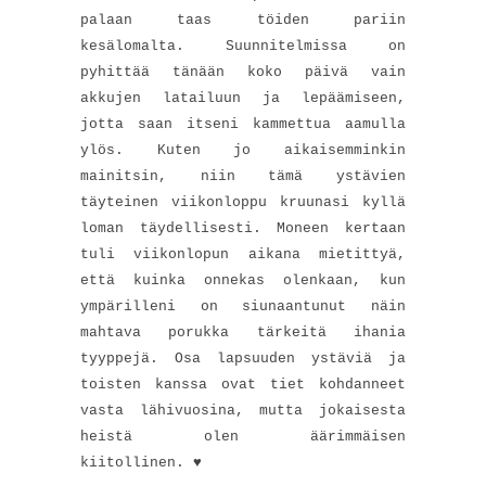
palaan taas töiden pariin
kesälomalta. Suunnitelmissa on
pyhittää tänään koko päivä vain
akkujen latailuun ja lepäämiseen,
jotta saan itseni kammettua aamulla
ylös. Kuten jo aikaisemminkin
mainitsin, niin tämä ystävien
täyteinen viikonloppu kruunasi kyllä
loman täydellisesti. Moneen kertaan
tuli viikonlopun aikana mietittyä,
että kuinka onnekas olenkaan, kun
ympärilleni on siunaantunut näin
mahtava porukka tärkeitä ihania
tyyppejä. Osa lapsuuden ystäviä ja
toisten kanssa ovat tiet kohdanneet
vasta lähivuosina, mutta jokaisesta
heistä olen äärimmäisen
kiitollinen. ♥