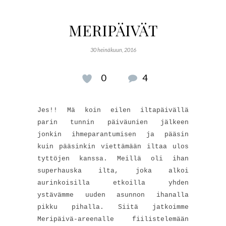
MERIPÄIVÄT
30 heinäkuun, 2016
0
4
Jes!! Mä koin eilen iltapäivällä
parin tunnin päiväunien jälkeen
jonkin ihmeparantumisen ja pääsin
kuin pääsinkin viettämään iltaa ulos
tyttöjen kanssa. Meillä oli ihan
superhauska ilta, joka alkoi
aurinkoisilla etkoilla yhden
ystävämme uuden asunnon ihanalla
pikku pihalla. Siitä jatkoimme
Meripäivä-areenalle fiilistelemään