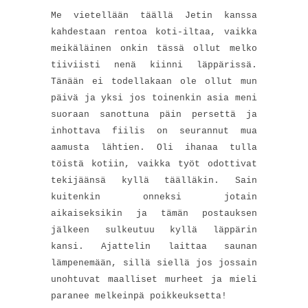
Me vietellään täällä Jetin kanssa
kahdestaan rentoa koti-iltaa, vaikka
meikäläinen onkin tässä ollut melko
tiiviisti nenä kiinni läppärissä.
Tänään ei todellakaan ole ollut mun
päivä ja yksi jos toinenkin asia meni
suoraan sanottuna päin persettä ja
inhottava fiilis on seurannut mua
aamusta lähtien. Oli ihanaa tulla
töistä kotiin, vaikka työt odottivat
tekijäänsä kyllä täälläkin. Sain
kuitenkin onneksi jotain
aikaiseksikin ja tämän postauksen
jälkeen sulkeutuu kyllä läppärin
kansi. Ajattelin laittaa saunan
lämpenemään, sillä siellä jos jossain
unohtuvat maalliset murheet ja mieli
paranee melkeinpä poikkeuksetta!