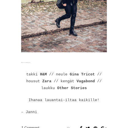
Watch movie online The Transporter Refueled (2015)
takki
H&M
// neule
Gina Tricot
//
housut
Zara
// kengät
Vagabond
//
laukku
Other Stories
Ihanaa lauantai-iltaa kaikille!
– Janni
1 Comment