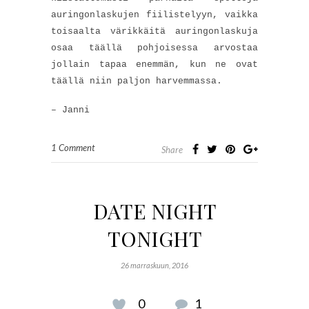
auringonlaskujen fiilistelyyn, vaikka
toisaalta värikkäitä auringonlaskuja
osaa täällä pohjoisessa arvostaa
jollain tapaa enemmän, kun ne ovat
täällä niin paljon harvemmassa.
– Janni
1 Comment
Share
DATE NIGHT
TONIGHT
26 marraskuun, 2016
0
1