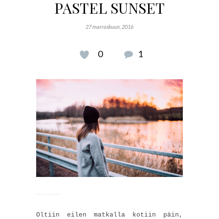
PASTEL SUNSET
27 marraskuun, 2016
0
1
Watch The Channel (2016) Full Movie Online Streaming Online and Download
Oltiin eilen matkalla kotiin päin,