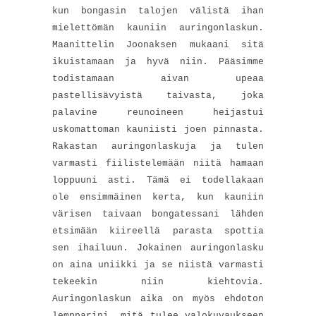
kun bongasin talojen välistä ihan
mielettömän kauniin auringonlaskun.
Maanittelin Joonaksen mukaani sitä
ikuistamaan ja hyvä niin. Pääsimme
todistamaan aivan upeaa
pastellisävyistä taivasta, joka
palavine reunoineen heijastui
uskomattoman kauniisti joen pinnasta.
Rakastan auringonlaskuja ja tulen
varmasti fiilistelemään niitä hamaan
loppuuni asti. Tämä ei todellakaan
ole ensimmäinen kerta, kun kauniin
värisen taivaan bongatessani lähden
etsimään kiireellä parasta spottia
sen ihailuun. Jokainen auringonlasku
on aina uniikki ja se niistä varmasti
tekeekin niin kiehtovia.
Auringonlaskun aika on myös ehdoton
lempparini, mitä tulee valokuvaukseen