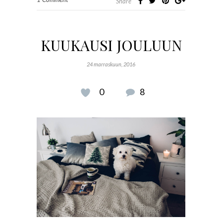
Share
KUUKAUSI JOULUUN
24 marraskuun, 2016
0
8