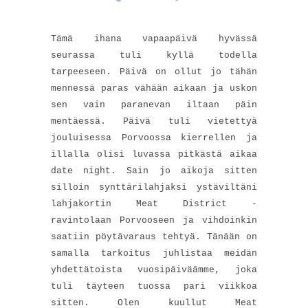
Tämä ihana vapaapäivä hyvässä
seurassa tuli kyllä todella
tarpeeseen. Päivä on ollut jo tähän
mennessä paras vähään aikaan ja uskon
sen vain paranevan iltaan päin
mentäessä. Päivä tuli vietettyä
jouluisessa Porvoossa kierrellen ja
illalla olisi luvassa pitkästä aikaa
date night. Sain jo aikoja sitten
silloin synttärilahjaksi ystäviltäni
lahjakortin Meat District -
ravintolaan Porvooseen ja vihdoinkin
saatiin pöytävaraus tehtyä. Tänään on
samalla tarkoitus juhlistaa meidän
yhdettätoista vuosipäiväämme, joka
tuli täyteen tuossa pari viikkoa
sitten. Olen kuullut Meat