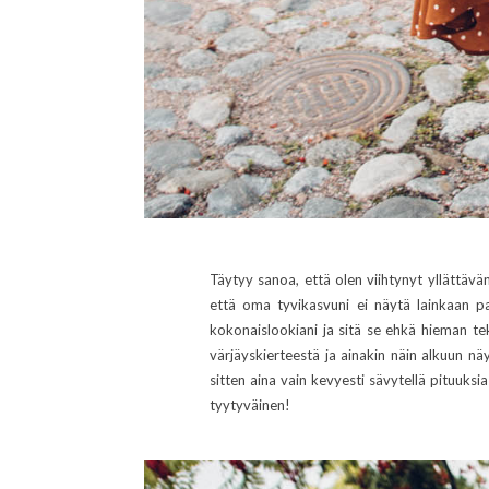
Täytyy sanoa, että olen viihtynyt yllättäv
että oma tyvikasvuni ei näytä lainkaan pa
kokonaislookiani ja sitä se ehkä hieman te
värjäyskierteestä ja ainakin näin alkuun näyt
sitten aina vain kevyesti sävytellä pituuksi
tyytyväinen!