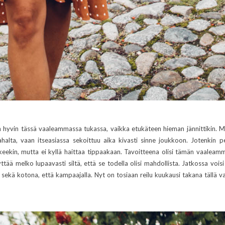
än hyvin tässä vaaleammassa tukassa, vaikka etukäteen hieman jännittikin. M
halta, vaan itseasiassa sekoittuu aika kivasti sinne joukkoon. Jotenkin
keekin, mutta ei kyllä haittaa tippaakaan. Tavoitteena olisi tämän vaalea
tää melko lupaavasti siltä, että se todella olisi mahdollista. Jatkossa voisi 
a sekä kotona, että kampaajalla. Nyt on tosiaan reilu kuukausi takana tällä va