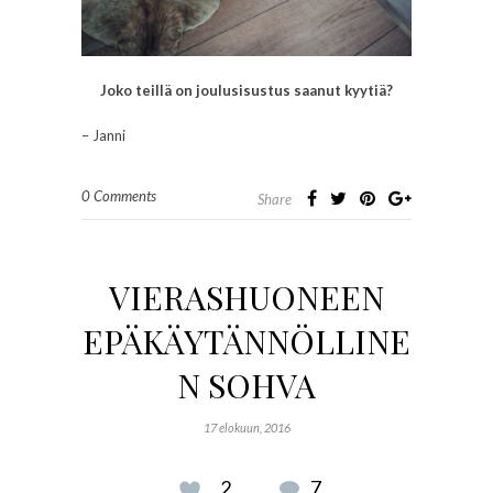
Joko teillä on joulusisustus saanut kyytiä?
– Janni
0 Comments
Share
VIERASHUONEEN
EPÄKÄYTÄNNÖLLINE
N SOHVA
17 elokuun, 2016
2
7