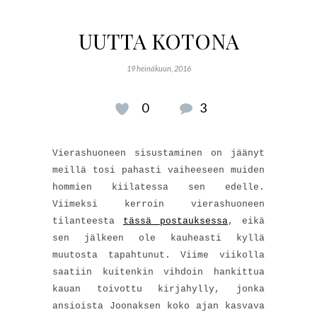
UUTTA KOTONA
19 heinäkuun, 2016
0
3
Vierashuoneen sisustaminen on jäänyt
meillä tosi pahasti vaiheeseen muiden
hommien kiilatessa sen edelle.
Viimeksi kerroin vierashuoneen
tilanteesta
tässä postauksessa
, eikä
sen jälkeen ole kauheasti kyllä
muutosta tapahtunut. Viime viikolla
saatiin kuitenkin vihdoin hankittua
kauan toivottu kirjahylly, jonka
ansioista Joonaksen koko ajan kasvava