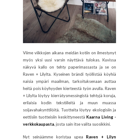
Viime viikkojen aikana meidän kotiin on ilmestynyt
myös yksi uusi varsin näyttävä tulokas. Kuvissa
näkyvä kallo on tehty paperimassasta ja se on
Raven + Lilylta. Kyseinen brändi työllistää köyhiä
naisia ympäri maailman, tarkoituksenaan auttaa
heitä pois köyhyyden kierteestä työn avulla. Raven
+ Lilylta löytyy kierrätysmessingistä tehtyjä koruja,
erilaisia kodin tekstiileitä ja muun muassa
soijavahakynttilöitä. Tuotteita löytyy ekologisiin ja
eettisiin tuotteisiin keskittyneestä
Kaarna Living -
verkkokaupasta
, josta sain itse valita suosikkini.
Nyt seinäämme koristaa upea
Raven + Lilyn