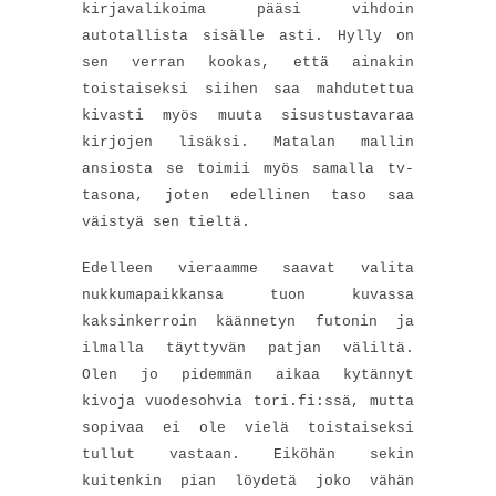
kirjavalikoima pääsi vihdoin
autotallista sisälle asti. Hylly on
sen verran kookas, että ainakin
toistaiseksi siihen saa mahdutettua
kivasti myös muuta sisustustavaraa
kirjojen lisäksi. Matalan mallin
ansiosta se toimii myös samalla tv-
tasona, joten edellinen taso saa
väistyä sen tieltä.
Edelleen vieraamme saavat valita
nukkumapaikkansa tuon kuvassa
kaksinkerroin käännetyn futonin ja
ilmalla täyttyvän patjan väliltä.
Olen jo pidemmän aikaa kytännyt
kivoja vuodesohvia tori.fi:ssä, mutta
sopivaa ei ole vielä toistaiseksi
tullut vastaan. Eiköhän sekin
kuitenkin pian löydetä joko vähän