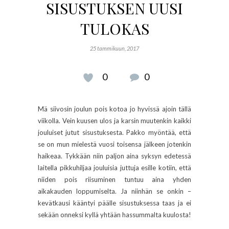
SISUSTUKSEN UUSI
TULOKAS
25 tammikuun, 2017
0
0
Mä siivosin joulun pois kotoa jo hyvissä ajoin tällä
viikolla. Vein kuusen ulos ja karsin muutenkin kaikki
jouluiset jutut sisustuksesta. Pakko myöntää, että
se on mun mielestä vuosi toisensa jälkeen jotenkin
haikeaa. Tykkään niin paljon aina syksyn edetessä
laitella pikkuhiljaa jouluisia juttuja esille kotiin, että
niiden pois riisuminen tuntuu aina yhden
aikakauden loppumiselta. Ja niinhän se onkin –
kevätkausi kääntyi päälle sisustuksessa taas ja ei
sekään onneksi kyllä yhtään hassummalta kuulosta!