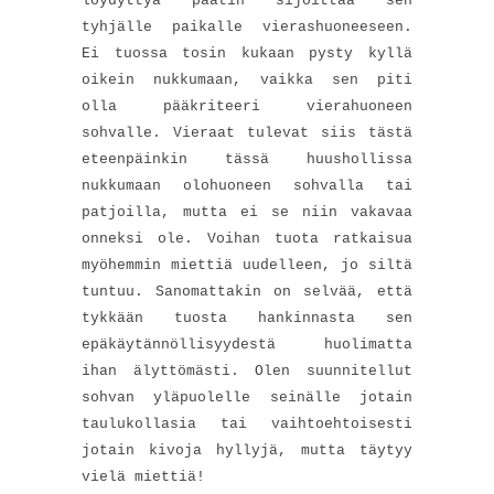
löydyttyä päätin sijoittaa sen
tyhjälle paikalle vierashuoneeseen.
Ei tuossa tosin kukaan pysty kyllä
oikein nukkumaan, vaikka sen piti
olla pääkriteeri vierahuoneen
sohvalle. Vieraat tulevat siis tästä
eteenpäinkin tässä huushollissa
nukkumaan olohuoneen sohvalla tai
patjoilla, mutta ei se niin vakavaa
onneksi ole. Voihan tuota ratkaisua
myöhemmin miettiä uudelleen, jo siltä
tuntuu. Sanomattakin on selvää, että
tykkään tuosta hankinnasta sen
epäkäytännöllisyydestä huolimatta
ihan älyttömästi. Olen suunnitellut
sohvan yläpuolelle seinälle jotain
taulukollasia tai vaihtoehtoisesti
jotain kivoja hyllyjä, mutta täytyy
vielä miettiä!