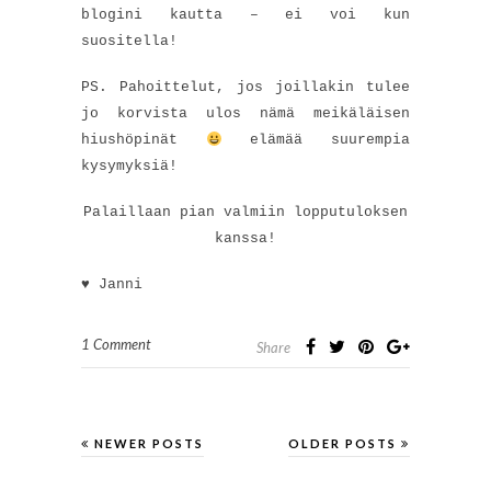
blogini kautta – ei voi kun
suositella!
PS. Pahoittelut, jos joillakin tulee
jo korvista ulos nämä meikäläisen
hiushöpinät
elämää suurempia
kysymyksiä!
Palaillaan pian valmiin lopputuloksen
kanssa!
♥ Janni
1 Comment
Share
NEWER POSTS
OLDER POSTS