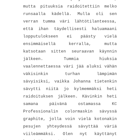
mutta pituuksia raidoitettiin melko
runsaalla kädellä. Mulla oli sen
verran tumma väri lähtötilanteessa,
että ihan täydellisesti haluamaani
lopputulokseen ei päästy vielä
ensimmäisellä kerralla, mutta
katsotaan sitten seuraavan käynnin
jälkeen. Tummia hiuksia
vaalennettaessa väri jää aluksi vähän
väkisinkin turhan lämpimän
sävyisiksi, vaikka Johanna tietenkin
sävytti niitä jo kylmemmäksi heti
raidoituksen jälkeen. Kävinkin heti
samana päivänä
ostamassa
KC
Professionalin colormaskin sävyssä
graphite, jolla voin vielä kotonakin
pesujen yhteydessä sävyttää väriä
viileämmäksi. Olen nyt käyttänyt