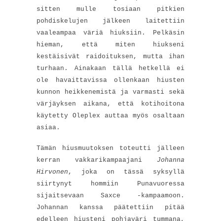
sitten mulle tosiaan pitkien
pohdiskelujen jälkeen laitettiin
vaaleampaa väriä hiuksiin. Pelkäsin
hieman, että miten hiukseni
kestäisivät raidoituksen, mutta ihan
turhaan. Ainakaan tällä hetkellä ei
ole havaittavissa ollenkaan hiusten
kunnon heikkenemistä ja varmasti sekä
värjäyksen aikana, että kotihoitona
käytetty Oleplex auttaa myös osaltaan
asiaa.
Tämän hiusmuutoksen toteutti jälleen
kerran vakkarikampaajani
Johanna
Hirvonen
, joka on tässä syksyllä
siirtynyt hommiin Punavuoressa
sijaitsevaan Saxce -kampaamoon.
Johannan kanssa päätettiin pitää
edelleen hiusteni pohjaväri tummana,