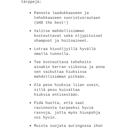
tärppejä:
Panosta laadukkaaseen ja
tehokkaaseen suoristusrautaan
(GHD the best!)
Valitse mahdollisimman
kosteuttavat sekä öljypitoiset
shampoot ja hoitoaineet.
Lotraa hiusöljyillä hyvällä
omalla tunnolla.
Tee kosteuttava tehohoito
ainakin kerran viikossa ja anna
sen vaikuttaa hiuksissa
mahdollisimman pitkään.
Älä pese hiuksia liian usein,
sillä pesu kuivattaa
hiuksia entisestään.
Pidä huolta, että saat
ravinnosta tarpeeksi hyviä
rasvoja, jotta myös hiuspohja
voi hyvin.
Muista suojata auringossa ihon