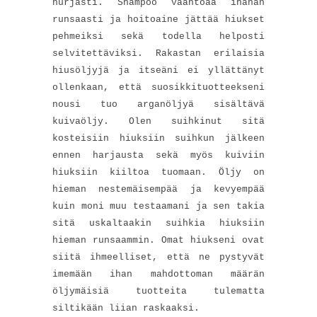
hurjasti. Shampoo vaahtoaa ihanan
runsaasti ja hoitoaine jättää hiukset
pehmeiksi sekä todella helposti
selvitettäviksi. Rakastan erilaisia
hiusöljyjä ja itseäni ei yllättänyt
ollenkaan, että suosikkituotteekseni
nousi tuo arganöljyä sisältävä
kuivaöljy. Olen suihkinut sitä
kosteisiin hiuksiin suihkun jälkeen
ennen harjausta sekä myös kuiviin
hiuksiin kiiltoa tuomaan. Öljy on
hieman nestemäisempää ja kevyempää
kuin moni muu testaamani ja sen takia
sitä uskaltaakin suihkia hiuksiin
hieman runsaammin. Omat hiukseni ovat
siitä ihmeelliset, että ne pystyvät
imemään ihan mahdottoman määrän
öljymäisiä tuotteita tulematta
siltikään liian raskaaksi.