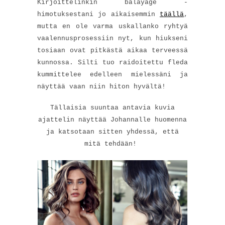
Kirjoittelinkin balayage -
himotuksestani jo aikaisemmin
täällä
,
mutta en ole varma uskallanko ryhtyä
vaalennusprosessiin nyt, kun hiukseni
tosiaan ovat pitkästä aikaa terveessä
kunnossa. Silti tuo raidoitettu fleda
kummittelee edelleen mielessäni ja
näyttää vaan niin hiton hyvältä!
Tällaisia suuntaa antavia kuvia
ajattelin näyttää Johannalle huomenna
ja katsotaan sitten yhdessä, että
mitä tehdään!