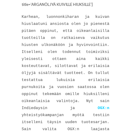
title=’ARGANÖLJYÄ KUIVILLE HIUKSILLE’]
Karhean, luonnonkiharan ja kuivan
hiuslaatuni ansiosta olen jo pienestä
pitäen oppinut, että oikeanlaisilla
tuotteilla on ratkaiseva vaikutus
hiusten ulkonäköön ja hyvinvointiin.
Itselleni olen todennut toimiviksi
yleisesti ottaen aina kaikki
kosteuttavat, silottavat ja erilaisia
öljyjä sisältävät tuotteet. On tullut
testattua lukuisia erilaisia
purnukoita ja vuosien saatossa olen
oppinut tekemään omille hiuksilleni
oikeanlaisia valintoja. Nyt sain
Indiedaysin ja
OGX:n
yhteistyökampanjan myötä testiin
itselleni täysin uuden tuotesarjan.
Sain valita OGX:n laajasta