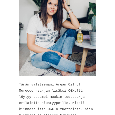
Tämän valitsemani Argan Oil of
Morocco -sarjan lisäksi OGX:ltä
löytyy useampi muukin tuotesarja
erilaislle hiustyypeille. Mikäli
kiinnostuitte OGX:n tuotteista, niin