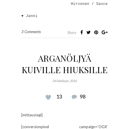
Hirvonen / Saxce
♥ Janni
3 Comments
Share
ARGANÖLJYÄ
KUIVILLE HIUKSILLE
24 lokakuun, 2016
13
98
[mittaustagi]
[conversionpixel campaign=’OGX’