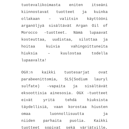
tuotevalikoimasta eniten itseäni
kiinnostavat tuotteet ja kuinka
ollakaan – valitsin käyttööni
arganöljyä sisältävät Argan Oil of
Morocco -tuotteet. Nämä lupaavat
kosteuttaa, uudistaa, silottaa ja
hoitaa kuivia vahingoittuneita
hiuksia – kuulostaa todella
lupaavalta!
OGX:n kaikki tuotesarjat ovat
parabeenittomia, SLS(Sodium lauryl
sulfate) -vapaita ja sisältävät
eksoottisia ainesosia. OGX -tuotteet
eivät yritä tehdä hiuksista
täydellisiä, vaan korostaa hiusten
omaa luonnollisuutta ja
niiden parhaita puolia. Kaikki
tuotteet sopivat sekä värjätyille,