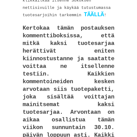
klikkailkaa itsenne Sokoksen
nettisivuille ja käykää tutustumassa
TÄÄLLÄ
tuotesarjoihin tarkemmin
!
Kertokaa tämän postauksen
kommenttiboksissa, että
mitkä kaksi tuotesarjaa
herättivät eniten
kiinnostustanne ja saatatte
voittaa ne itsellenne
testiin. Kaikkien
kommentoineiden kesken
arvotaan siis tuotepaketti,
joka sisältää voittajan
mainitsemat kaksi
tuotesarjaa. Arvontaan on
aikaa osallistua tämän
viikon sunnuntain 30.10.
päivän loppuun asti. Kaikki