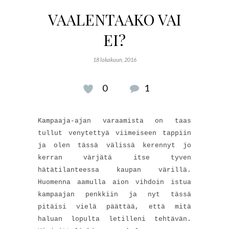
VAALENTAAKO VAI
EI?
18 lokakuun, 2016
0
1
Kampaaja-ajan varaamista on taas
tullut venytettyä viimeiseen tappiin
ja olen tässä välissä kerennyt jo
kerran värjätä itse tyven
hätätilanteessa kaupan värillä.
Huomenna aamulla aion vihdoin istua
kampaajan penkkiin ja nyt tässä
pitäisi vielä päättää, että mitä
haluan lopulta letilleni tehtävän.