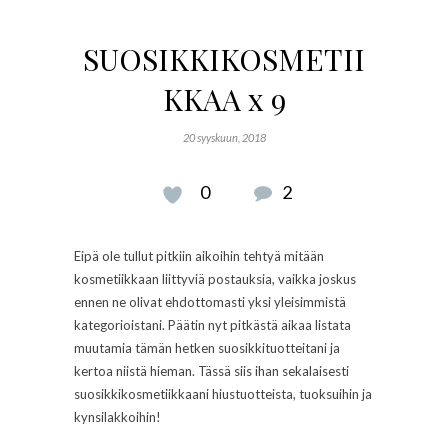
SUOSIKKIKOSMETII
KKAA x 9
20 syyskuun, 2018
0
2
Eipä ole tullut pitkiin aikoihin tehtyä mitään
kosmetiikkaan liittyviä postauksia, vaikka joskus
ennen ne olivat ehdottomasti yksi yleisimmistä
kategorioistani. Päätin nyt pitkästä aikaa listata
muutamia tämän hetken suosikkituotteitani ja
kertoa niistä hieman. Tässä siis ihan sekalaisesti
suosikkikosmetiikkaani hiustuotteista, tuoksuihin ja
kynsilakkoihin!