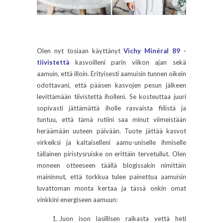
Olen nyt tosiaan käyttänyt
Vichy Minéral 89 -
tiivistettä
kasvoilleni parin viikon ajan sekä
aamuin, että illoin. Erityisesti aamuisin tunnen oikein
odottavani, että pääsen kasvojen pesun jälkeen
levittämään tiivistettä iholleni. Se kosteuttaa juuri
sopivasti jättämättä iholle rasvaista fiilistä ja
tuntuu, että tämä rutiini saa minut viimeistään
heräämään uuteen päivään. Tuote jättää kasvot
virkeiksi ja kaltaiselleni aamu-uniselle ihmiselle
tällainen piristysruiske on erittäin tervetullut. Olen
moneen otteeseen täällä blogissakin nimittäin
maininnut, että torkkua tulee painettua aamuisin
luvattoman monta kertaa ja tässä onkin omat
vinkkini energiseen aamuun:
Juon ison lasillisen raikasta vettä heti