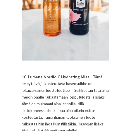
10. Lumene Nordic-C Hydrating Mist
– Tämä
heleyttävä ja kosteuttava kasvosuihke on
jokapäiväinen luottotuotteeni. Suihkautan tätä aina
meikin päälle raikastamaan lopputulosta ja lisäksi
tämä on mukanani aina lennoilla, sillä
lentokoneessa iho kaipaa aina oikein extra-
kosteutusta. Tämä ihanan tuoksuinen tuote
raikastaa niin ihoa kuin fiilistäkin. Kasvojen lisäksi
tätä voi käyttää myös vartalolla!