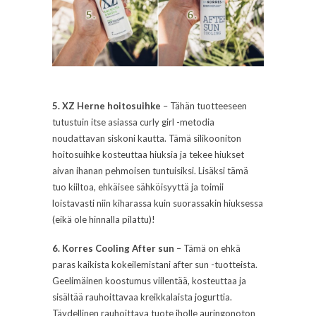
5. XZ Herne hoitosuihke
– Tähän tuotteeseen
tutustuin itse asiassa curly girl -metodia
noudattavan siskoni kautta. Tämä silikooniton
hoitosuihke kosteuttaa hiuksia ja tekee hiukset
aivan ihanan pehmoisen tuntuisiksi. Lisäksi tämä
tuo kiiltoa, ehkäisee sähköisyyttä ja toimii
loistavasti niin kiharassa kuin suorassakin hiuksessa
(eikä ole hinnalla pilattu)!
6. Korres Cooling After sun
– Tämä on ehkä
paras kaikista kokeilemistani after sun -tuotteista.
Geelimäinen koostumus viilentää, kosteuttaa ja
sisältää rauhoittavaa kreikkalaista jogurttia.
Täydellinen rauhoittava tuote iholle auringonoton