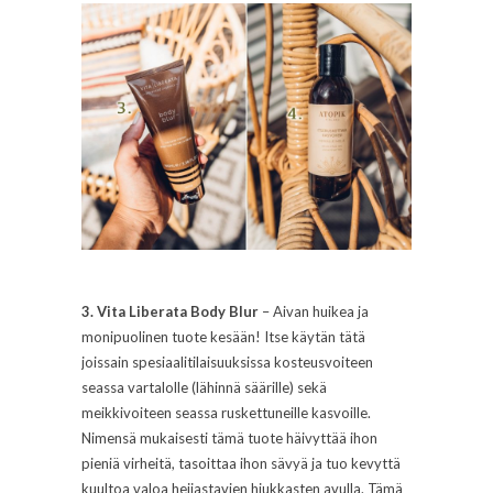
3. Vita Liberata Body Blur
– Aivan huikea ja
monipuolinen tuote kesään! Itse käytän tätä
joissain spesiaalitilaisuuksissa kosteusvoiteen
seassa vartalolle (lähinnä säärille) sekä
meikkivoiteen seassa ruskettuneille kasvoille.
Nimensä mukaisesti tämä tuote häivyttää ihon
pieniä virheitä, tasoittaa ihon sävyä ja tuo kevyttä
kuultoa valoa heijastavien hiukkasten avulla. Tämä