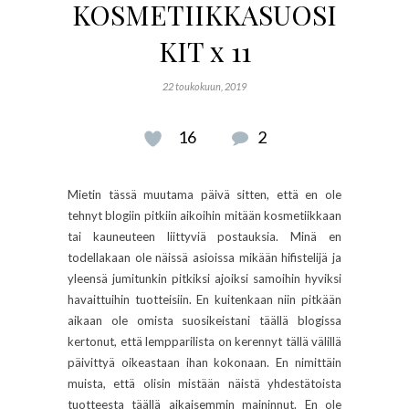
KOSMETIIKKASUOSI
KIT x 11
22 toukokuun, 2019
16
2
Mietin tässä muutama päivä sitten, että en ole
tehnyt blogiin pitkiin aikoihin mitään kosmetiikkaan
tai kauneuteen liittyviä postauksia. Minä en
todellakaan ole näissä asioissa mikään hifistelijä ja
yleensä jumitunkin pitkiksi ajoiksi samoihin hyviksi
havaittuihin tuotteisiin. En kuitenkaan niin pitkään
aikaan ole omista suosikeistani täällä blogissa
kertonut, että lempparilista on kerennyt tällä välillä
päivittyä oikeastaan ihan kokonaan. En nimittäin
muista, että olisin mistään näistä yhdestätoista
tuotteesta täällä aikaisemmin maininnut. En ole