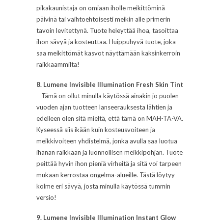
pikakaunistaja on omiaan iholle meikittöminä
päivinä tai vaihtoehtoisesti meikin alle primerin
tavoin levitettynä. Tuote heleyttää ihoa, tasoittaa
ihon sävyä ja kosteuttaa. Huippuhyvä tuote, joka
saa meikittömät kasvot näyttämään kaksinkerroin
raikkaammilta!
8. Lumene Invisible Illumination Fresh Skin Tint
– Tämä on ollut minulla käytössä ainakin jo puolen
vuoden ajan tuotteen lanseerauksesta lähtien ja
edelleen olen sitä mieltä, että tämä on MAH-TA-VA.
Kyseessä siis ikään kuin kosteusvoiteen ja
meikkivoiteen yhdistelmä, jonka avulla saa luotua
ihanan raikkaan ja luonnollisen meikkipohjan. Tuote
peittää hyvin ihon pieniä virheitä ja sitä voi tarpeen
mukaan kerrostaa ongelma-alueille. Tästä löytyy
kolme eri sävyä, josta minulla käytössä tummin
versio!
9. Lumene Invisible Illumination Instant Glow