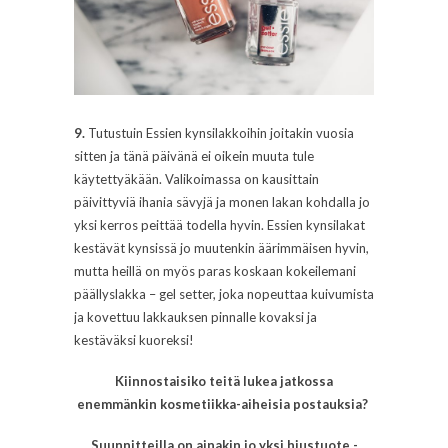
9.
Tutustuin Essien kynsilakkoihin joitakin vuosia
sitten ja tänä päivänä ei oikein muuta tule
käytettyäkään. Valikoimassa on kausittain
päivittyviä ihania sävyjä ja monen lakan kohdalla jo
yksi kerros peittää todella hyvin. Essien kynsilakat
kestävät kynsissä jo muutenkin äärimmäisen hyvin,
mutta heillä on myös paras koskaan kokeilemani
päällyslakka – gel setter, joka nopeuttaa kuivumista
ja kovettuu lakkauksen pinnalle kovaksi ja
kestäväksi kuoreksi!
Kiinnostaisiko teitä lukea jatkossa
enemmänkin kosmetiikka-aiheisia postauksia?
Suunnitteilla on ainakin jo yksi hiustuote -