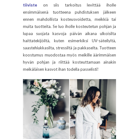
tiiviste
on siis tarkoitus levittää iholle
ensimmäisenä tuotteena puhdistuksen jälkeen
ennen mahdollista kosteusvoidetta, meikkiä tai
muita tuotteita. Se luo iholle kosteutetun pohjan ja
lupaa suojata kasvoja päivän aikana ulkoisilta
haittatekijöiltä, kuten esimerkiksi UV-säteilyltä,
saastehiukkasilta, stressiltä ja pakkaselta. Tuotteen
koostumus muodostaa myös meikille äärimmäisen
hyvän pohjan ja riittää kosteuttamaan ainakin
meikäläisen kasvot ihan todella passelisti!