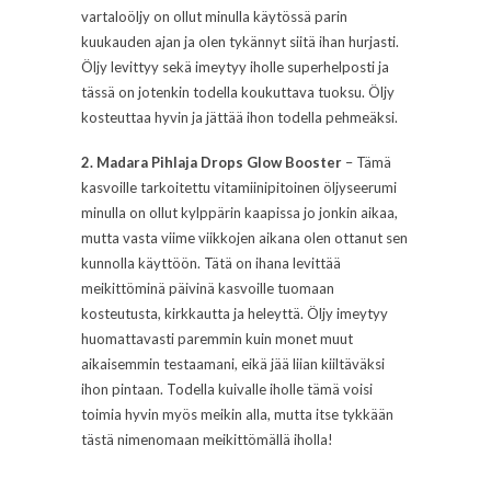
vartaloöljy on ollut minulla käytössä parin
kuukauden ajan ja olen tykännyt siitä ihan hurjasti.
Öljy levittyy sekä imeytyy iholle superhelposti ja
tässä on jotenkin todella koukuttava tuoksu. Öljy
kosteuttaa hyvin ja jättää ihon todella pehmeäksi.
2. Madara Pihlaja Drops Glow Booster
– Tämä
kasvoille tarkoitettu vitamiinipitoinen öljyseerumi
minulla on ollut kylppärin kaapissa jo jonkin aikaa,
mutta vasta viime viikkojen aikana olen ottanut sen
kunnolla käyttöön. Tätä on ihana levittää
meikittöminä päivinä kasvoille tuomaan
kosteutusta, kirkkautta ja heleyttä. Öljy imeytyy
huomattavasti paremmin kuin monet muut
aikaisemmin testaamani, eikä jää liian kiiltäväksi
ihon pintaan. Todella kuivalle iholle tämä voisi
toimia hyvin myös meikin alla, mutta itse tykkään
tästä nimenomaan meikittömällä iholla!