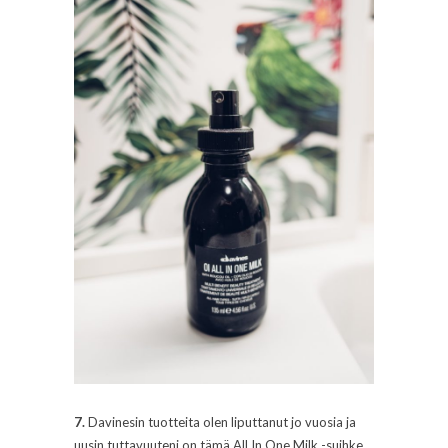
7.
Davinesin tuotteita olen liputtanut jo vuosia ja
uusin tuttavuuteni on tämä All In One Milk -suihke,