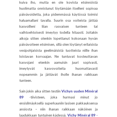
kuiva iho, mutta en ole kovista etsinnöistä
huolimatta onnistunut löytämään itselleni sopivaa
päivävoidetta, joka pidemmässä käytössä toimisi
haluamallani tavalla. Suurin osa voiteista jättää
kasvoilleni liian rasvaisen tunteen tai
vaihtoehtoisesti imeytyy todella hitaasti. Joitakin
aikoja sitten olenkin lopettanut kokonaan hyvän
päivävoiteen etsimisen, sillä olen löytänyt erilaisista
vesipohjaisista geelimäisistä tuotteista niille ihan
loistavan korvaajan. Ne tuntuvat kosteuttavan
kasvojani etenkin aamuisin juuri sopivasti,
imeytyvät kasvovoiteita huomattavasti
nopeammin ja jättävät iholle ihanan raikkaan
tunteen.
Sain jokin aika sitten testiin
Vichyn uuden Minéral
89
-tiivisteen, joka hurmasi minut jo
ensisilmäyksellä superkauniin lasisen pakkauksensa
ansiosta – niin ihanan raikkaan näköinen ja
laadukkaan tuntuinen kädessä.
Vichy Minéral 89 -