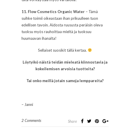
11. Flow Cosmetics Organic Water
– Tämä
suihke toimii oikeastaan ihan prikuulleen tuon
edellisen tavoin. Aidosta ruususta peräisin oleva
tuoksu myös rauhoittaa mieltä ja tuoksuu
huumaavan ihanalta!
Sellaiset suosikit tällä kertaa.
Löytyikö näistä teidän mieleatä kiinnostavia ja
kokeilemisen arvoisia tuotteita?
Tai onko meillä jotain samoja lemppareita?
– Janni
2 Comments
Share