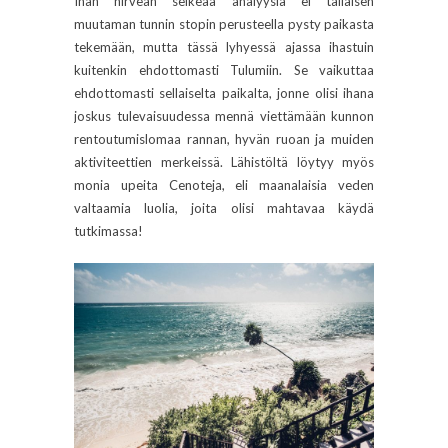
Ihan hirveän selkeää analyysia ei tällaisen
muutaman tunnin stopin perusteella pysty paikasta
tekemään, mutta tässä lyhyessä ajassa ihastuin
kuitenkin ehdottomasti Tulumiin. Se vaikuttaa
ehdottomasti sellaiselta paikalta, jonne olisi ihana
joskus tulevaisuudessa mennä viettämään kunnon
rentoutumislomaa rannan, hyvän ruoan ja muiden
aktiviteettien merkeissä. Lähistöltä löytyy myös
monia upeita Cenoteja, eli maanalaisia veden
valtaamia luolia, joita olisi mahtavaa käydä
tutkimassa!