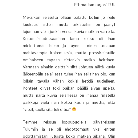
PR-matkan tarjosi TUI.
Meksikon reissulta ollaan palattu kotiin jo reilu
kuukausi sitten, mutta arkistoihin on jäänyt
lojumaan vielä jonkin verran kuvia matkan varrelta.
Kokonaisuudessaanhan tämä reissu oli ihan
mielettömän hieno ja täynnä toinen toistaan
mahtavampia kokemuksia, mutta pressireissuille
ominaiseen tapaan tietenkin melko hektinen.
Varmaan ainakin osittain siitä johtuen näitä kuvia
jälkeenpäin selaillessa tulee ihan sellainen olo, kun
jollain tavalla vähän kokisi hetkiä uudelleen.
Kohteet olivat toki paikan päällä aivan upeita,
mutta näitä kuvia selaillessa on ihanaa fiilistellä
paikkoja vielä näin kotoa käsin ja miettiä, että
”vitsit, tuolla sitä tuli oltua”
Teimme reissun loppupuolella päiväreissun
Tulumiin ja se oli ehdottomasti yksi eniten
odottamistani jutuista koko matkan aikana. Olin