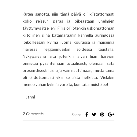
Kuten sanottu, niin tämä päivä oli kiistattomasti
koko reissun paras ja oikeastaan unelmien
täyttymys itselleni. Fiilis oli jotenkin uskomattoman
kiitollinen siinä katamaraanin kannella auringossa
loikoillessani kylmä juoma kourassa ja maisemia
ihailessa reggaemusiikin soidessa taustalla.
Nykypäivänä sitä jotenkin aivan liian harvoin
onnistuu pysähtymään totaalisesti, olemaan sata
prosenttisesti läsnä ja vain nauttimaan, mutta tämä
oli ehdottomasti yksi sellaista hetkistä. Vieläkin
menee vähän kylmiä väreitä, kun tätä muistelee!
– Janni
2 Comments
Share