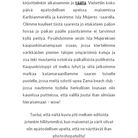
kirjoittelinkin aikaisemmin jo
täällä
. Vietettiin koko
päivä epätodellisen upeissa maisemissa
Karibianmerellä ja kävimme Isla Mujeres -saarella.
Olimme kuulleet tästä saaresta jo etukäteen paljon
hyvää ja paikan päälle päästyämme ei tarvinnut
kyllä pettyä. Pysähdyimme ensin Isla Mujereksen
kaupunkimaisempaan osaan, jossa kiertelimme
värikkäiden pienien talojen ympäröimiä katuja ja
osa teki muutamia ostoksia paikallisista putiikeista.
Kaupunkistoppi oli melko lyhyt ja siitä jatkoimme
matkaa katamaraanillamme saaren toiselle
puolelle, jossa meitä odotti upea Zama beach club -
jossa nautimme todella herkullisen lounaan niin
kauniissa puitteissa, että välillä joutui ihan silmiään
hieraisemaan – wow!
Tuntui, että näitä kuvia piti melkein editoida
jotenkin hillitymmiksi, kun maisemat ja värit olivat
niin epätodellisen upeita, että ne näyttävät ihan
photoshopatuilta!