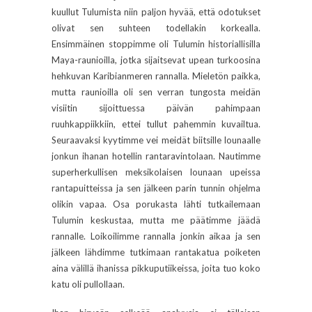
kuullut Tulumista niin paljon hyvää, että odotukset
olivat sen suhteen todellakin korkealla.
Ensimmäinen stoppimme oli Tulumin historiallisilla
Maya-raunioilla, jotka sijaitsevat upean turkoosina
hehkuvan Karibianmeren rannalla. Mieletön paikka,
mutta raunioilla oli sen verran tungosta meidän
visiitin sijoittuessa päivän pahimpaan
ruuhkappiikkiin, ettei tullut pahemmin kuvailtua.
Seuraavaksi kyytimme vei meidät biitsille lounaalle
jonkun ihanan hotellin rantaravintolaan. Nautimme
superherkullisen meksikolaisen lounaan upeissa
rantapuitteissa ja sen jälkeen parin tunnin ohjelma
olikin vapaa. Osa porukasta lähti tutkailemaan
Tulumin keskustaa, mutta me päätimme jäädä
rannalle. Loikoilimme rannalla jonkin aikaa ja sen
jälkeen lähdimme tutkimaan rantakatua poiketen
aina välillä ihanissa pikkuputiikeissa, joita tuo koko
katu oli pullollaan.