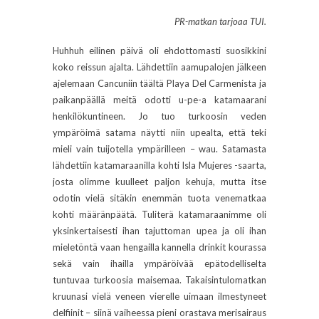
PR-matkan tarjoaa TUI.
Huhhuh eilinen päivä oli ehdottomasti suosikkini
koko reissun ajalta. Lähdettiin aamupalojen jälkeen
ajelemaan Cancuniin täältä Playa Del Carmenista ja
paikanpäällä meitä odotti u-pe-a katamaarani
henkilökuntineen. Jo tuo turkoosin veden
ympäröimä satama näytti niin upealta, että teki
mieli vain tuijotella ympärilleen – wau. Satamasta
lähdettiin katamaraanilla kohti Isla Mujeres -saarta,
josta olimme kuulleet paljon kehuja, mutta itse
odotin vielä sitäkin enemmän tuota venematkaa
kohti määränpäätä. Tuliterä katamaraanimme oli
yksinkertaisesti ihan tajuttoman upea ja oli ihan
mieletöntä vaan hengailla kannella drinkit kourassa
sekä vain ihailla ympäröivää epätodelliselta
tuntuvaa turkoosia maisemaa. Takaisintulomatkan
kruunasi vielä veneen vierelle uimaan ilmestyneet
delfiinit – siinä vaiheessa pieni orastava merisairaus